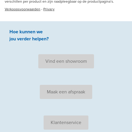
verschillen per product en zijn raadpleegbaar op de productpagina’s.
Verkoopsvoorwaarden
-
Privacy
Hoe kunnen we
jou
verder
helpen
?
Vind een showroom
Maak een afspraak
Klantenservice