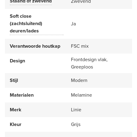
Staand of zwevend
Zwevend
Soft close
(zachtsluitend)
Ja
deuren/lades
Verantwoorde houtkap
FSC mix
Frontdesign vlak,
Design
Greeploos
Stijl
Modern
Materialen
Melamine
Merk
Linie
Kleur
Grijs