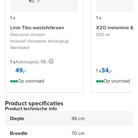
1 x
1 x
Linie Tibo wastafelkraan
X2O melamine & P
Glanzend chroom
|
500 ml
Inclusief clickwaste afvoerplug
|
Standaard
1 x
Adviesprijs 98,-
49,-
34,-
1 x
Op voorraad
Op voorraad
Product specificaties
Product technische info
Diepte
46 cm
Breedte
70 cm