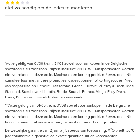
niet zo handig om de lades te monteren
*Actie geldig van 01/08 t.e.m. 31/08 zowel voor aankopen in de Belgische
showrooms als webshop. Prijzen inclusief 21% BTW. Transportkosten worden
niet verrekend in deze actie. Maximaal één korting per klant/leveradres. Niet
cumuleerbaar met andere promoties, cadeaubonnen of kortingscodes. Niet
van toepassing op Geberit, Hansgrohe, Grohe, Duravit, Villeroy & Boch, Ideal
Standard, Sunshower, Lithofin, Burda, Soudal, Fernox, Viega, Easy Drain,
Heau, Dumaplast, wisselstukken en maatwerk.
***Actie geldig van 01/05 t.e.m. 31/08 zowel voor aankopen in de Belgische
showrooms als webshop. Prijzen inclusief 21% BTW. Transportkosten worden
niet verrekend in deze actie. Maximaal één korting per klant/leveradres. Niet
te combineren met andere acties, cadeaubonnen of kortingscodes.
De wettelijke garantie van 2 jaar blijft steeds van toepassing. X²O biedt tot 10
jaar commerciële garantie; de exacte garantieduur en voorwaarden