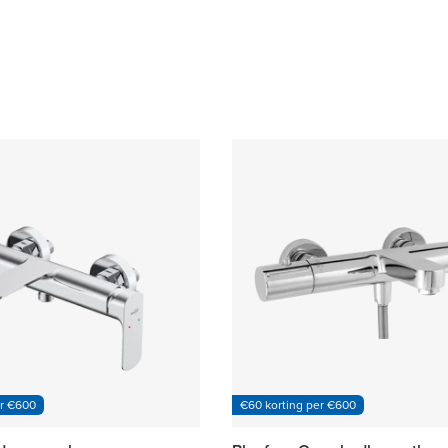
er €600
€60 korting per €600