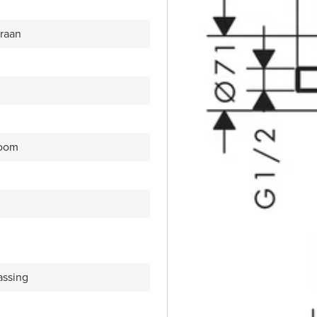
raan
room
assing