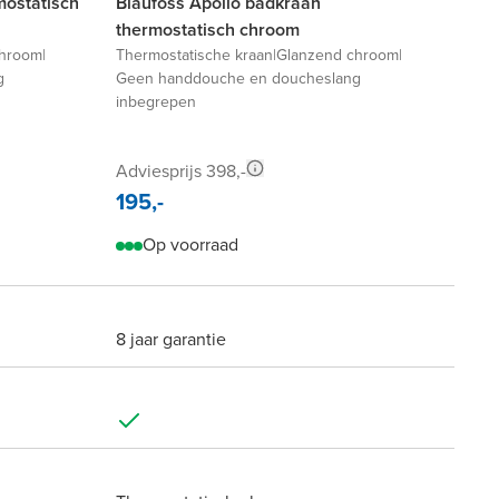
mostatisch
Blaufoss Apollo badkraan
thermostatisch chroom
chroom
|
Thermostatische kraan
|
Glanzend chroom
|
g
Geen handdouche en doucheslang
inbegrepen
Adviesprijs 398,-
195,-
Op voorraad
8 jaar garantie