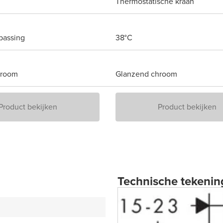
Thermostatische kraan
passing
38°C
hroom
Glanzend chroom
Product bekijken
Product bekijken
Technische tekenin