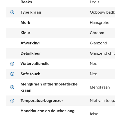
Reeks
Logis
Type kraan
Opbouw badk
Merk
Hansgrohe
Kleur
Chroom
Afwerking
Glanzend
Detailkleur
Glanzend ch
Watervalfunctie
Nee
Safe touch
Nee
Mengkraan of thermostatische
Mengkraan
kraan
Temperatuurbegrenzer
Niet van toep
Handdouche en doucheslang
false