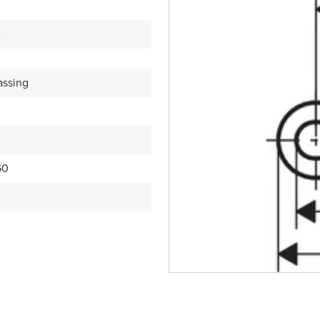
e
assing
60