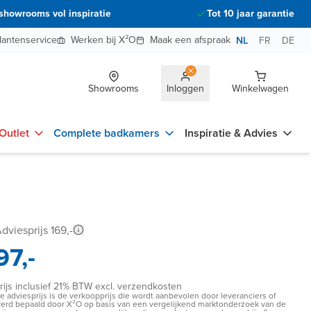
showrooms vol inspiratie
Tot 10 jaar garantie
lantenservice
Werken bij X²O
Maak een afspraak
NL
FR
DE
Showrooms
Inloggen
Winkelwagen
Outlet
Complete badkamers
Inspiratie & Advies
dviesprijs 169,-
97,-
rijs inclusief 21% BTW excl. verzendkosten
e adviesprijs is de verkoopprijs die wordt aanbevolen door leveranciers of
erd bepaald door X²O op basis van een vergelijkend marktonderzoek van de