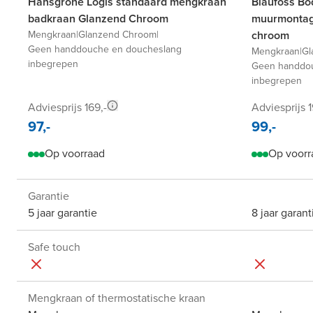
Hansgrohe Logis standaard mengkraan
Blaufoss B
badkraan Glanzend Chroom
muurmontag
Mengkraan
|
Glanzend Chroom
|
chroom
Geen handdouche en doucheslang
Mengkraan
|
Gl
inbegrepen
Geen handdou
inbegrepen
Adviesprijs 169,-
Adviesprijs 1
97,-
99,-
Op voorraad
Op voorr
Garantie
5 jaar garantie
8 jaar garant
Safe touch
Mengkraan of thermostatische kraan