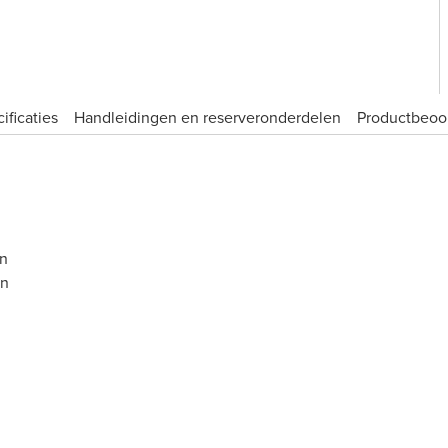
ificaties
Handleidingen en reserveronderdelen
Product­beoo
in
in