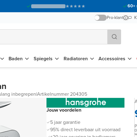
60+ 
Pro-klant
K
Baden
Spiegels
Radiatoren
Accessoires
an
lang inbegrepen
|
Artikelnummer 204305
A
Jouw voordelen
5 jaar garantie
P
95% direct leverbaar uit voorraad
D
w
+20 jaar ervaring in badkamers