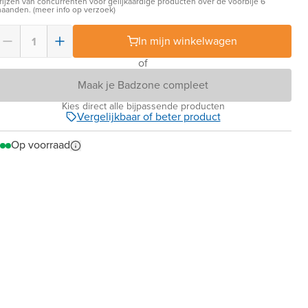
rijzen van concurrenten voor gelijkaardige producten over de voorbije 6
aanden. (meer info op verzoek)
In mijn winkelwagen
of
Maak je Badzone compleet
Kies direct alle bijpassende producten
Vergelijkbaar of beter product
Op voorraad