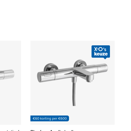
€60 korting per €600