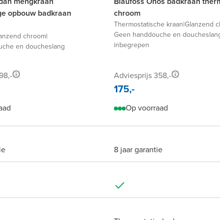
odan mengkraan
Blaufoss Onos badkraan ther
e opbouw badkraan
chroom
Thermostatische kraan
|
Glanzend 
Geen handdouche en doucheslan
anzend chroom
|
inbegrepen
che en doucheslang
98,-
Adviesprijs 358,-
175,-
aad
Op voorraad
ie
8 jaar garantie