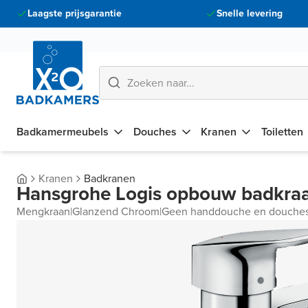
Laagste prijsgarantie
Snelle levering
Badkamermeubels
Douches
Kranen
Toiletten
Kranen
Badkranen
Hansgrohe Logis opbouw badkra
Mengkraan
|
Glanzend Chroom
|
Geen handdouche en douches