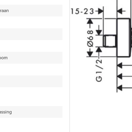
raan
room
assing