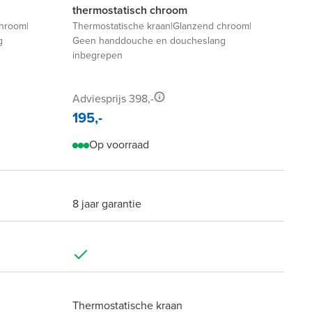
thermostatisch chroom
chroom
|
Thermostatische kraan
|
Glanzend chroom
|
g
Geen handdouche en doucheslang
inbegrepen
Adviesprijs 398,-
195,-
Op voorraad
8 jaar garantie
Thermostatische kraan