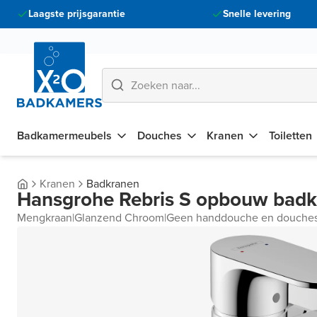
Laagste prijsgarantie
Snelle levering
Badkamermeubels
Douches
Kranen
Toiletten
Kranen
Badkranen
Hansgrohe Rebris S opbouw badk
Mengkraan
|
Glanzend Chroom
|
Geen handdouche en douches