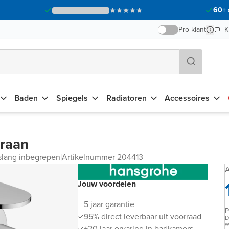
60+ 
Pro-klant
K
Baden
Spiegels
Radiatoren
Accessoires
raan
lang inbegrepen
|
Artikelnummer 204413
A
Jouw voordelen
5 jaar garantie
P
95% direct leverbaar uit voorraad
D
w
+20 jaar ervaring in badkamers