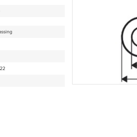
e
assing
22