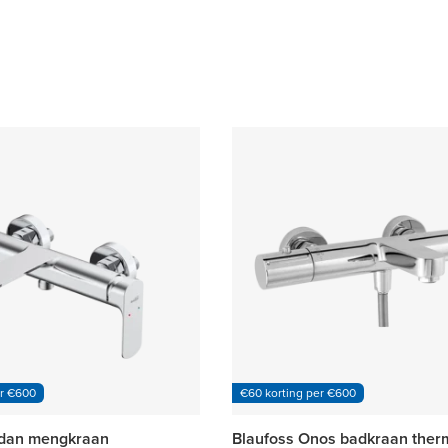
er €600
€60 korting per €600
odan mengkraan
Blaufoss Onos badkraan ther