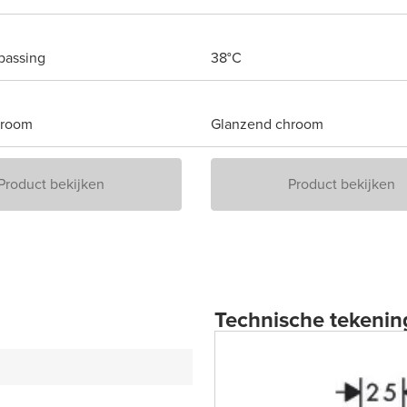
passing
38°C
hroom
Glanzend chroom
Product bekijken
Product bekijken
Technische tekenin