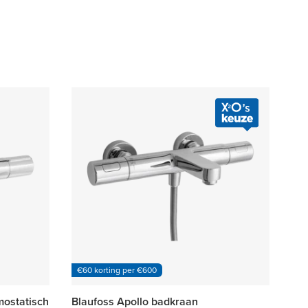
€60 korting per €600
mostatisch
Blaufoss Apollo badkraan