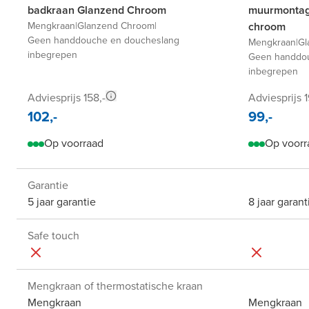
badkraan Glanzend Chroom
muurmontag
Mengkraan
|
Glanzend Chroom
|
chroom
Geen handdouche en doucheslang
Mengkraan
|
Gl
inbegrepen
Geen handdou
inbegrepen
Adviesprijs 158,-
Adviesprijs 1
102,-
99,-
Op voorraad
Op voorr
Garantie
5 jaar garantie
8 jaar garant
Safe touch
Mengkraan of thermostatische kraan
Mengkraan
Mengkraan