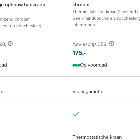
e opbouw badkraan
chroom
Thermostatische kraan
|
Glanzend 
Geen handdouche en doucheslan
anzend chroom
|
inbegrepen
che en doucheslang
98,-
Adviesprijs 358,-
175,-
aad
Op voorraad
ie
8 jaar garantie
Thermostatische kraan