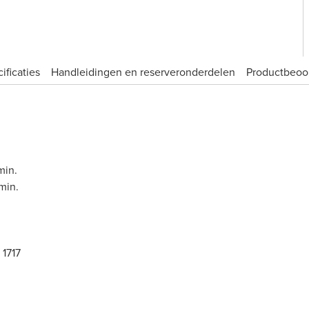
ificaties
Handleidingen en reserveronderdelen
Product­beoo
min.
min.
1717