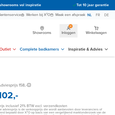
showrooms vol inspiratie
Tot 10 jaar garantie
lantenservice
Werken bij X²O
Maak een afspraak
NL
FR
DE
Showrooms
Inloggen
Winkelwagen
Outlet
Complete badkamers
Inspiratie & Advies
dviesprijs 158,-
102,-
rijs inclusief 21% BTW excl. verzendkosten
e adviesprijs is de verkoopprijs die wordt aanbevolen door leveranciers of
erd bepaald door X²O op basis van een vergelijkend marktonderzoek van de