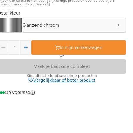
rijzen van concurrenten voor gelijkaardige producten over de voorbije 6
aanden. (meer info op verzoek)
etailkleur
Glanzend chroom
In mijn winkelwagen
of
Maak je Badzone compleet
Kies direct alle bijpassende producten
Vergelijkbaar of beter product
Op voorraad