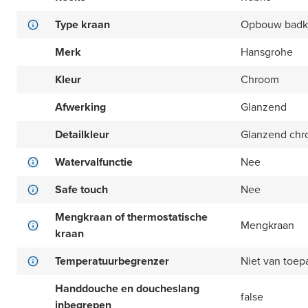
Type kraan
Opbouw badk
Merk
Hansgrohe
Kleur
Chroom
Afwerking
Glanzend
Detailkleur
Glanzend ch
Watervalfunctie
Nee
Safe touch
Nee
Mengkraan of thermostatische
Mengkraan
kraan
Temperatuurbegrenzer
Niet van toep
Handdouche en doucheslang
false
inbegrepen