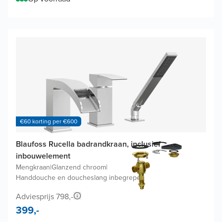
€60 korting per €600
Blaufoss Rucella badrandkraan, inclusief
inbouwelement
Mengkraan
|
Glanzend chroom
|
Handdouche en doucheslang inbegrepen
Adviesprijs 798,-
399,-