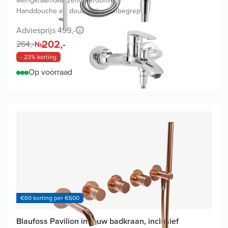
Mengkraan
|
Glanzend chroom
|
Handdouche en doucheslang inbegrepen
Adviesprijs 499,-
202,-
264,-
Nu
- 23% korting
Op voorraad
€60 korting per €600
Blaufoss Pavilion inbouw badkraan, inclusief