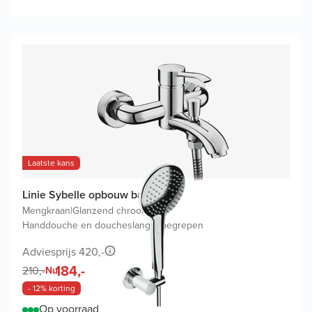
Laatste kans
Linie Sybelle opbouw badkraan
Mengkraan
|
Glanzend chroom
|
Handdouche en doucheslang inbegrepen
Adviesprijs 420,-
184,-
210,-
Nu
- 12% korting
Op voorraad