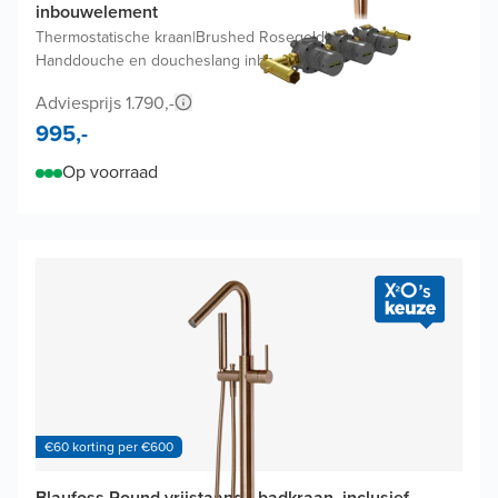
inbouwelement
Thermostatische kraan
|
Brushed Rosegold
|
Handdouche en doucheslang inbegrepen
Adviesprijs 1.790,-
995,-
Op voorraad
€60 korting per €600
Blaufoss Round vrijstaande badkraan, inclusief