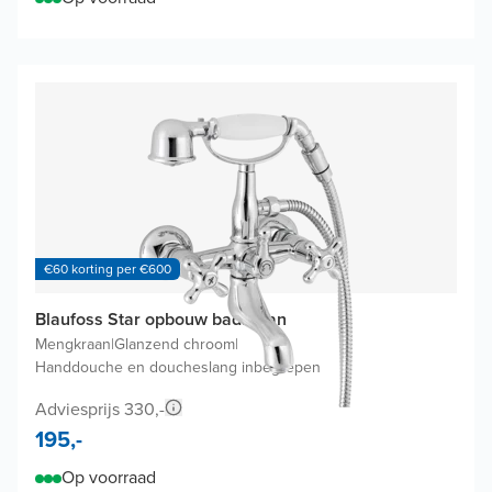
€60 korting per €600
Blaufoss Star opbouw badkraan
Mengkraan
|
Glanzend chroom
|
Handdouche en doucheslang inbegrepen
Adviesprijs 330,-
195,-
Op voorraad