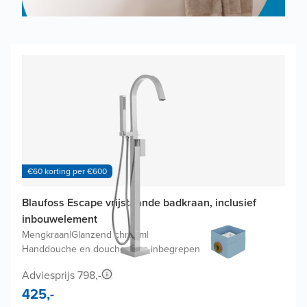
€60 korting per €600
Blaufoss Escape vrijstaande badkraan, inclusief
inbouwelement
Mengkraan
|
Glanzend chroom
|
Handdouche en doucheslang inbegrepen
Adviesprijs 798,-
425,-