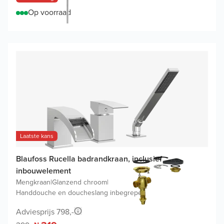
Op voorraad
Laatste kans
Blaufoss Rucella badrandkraan, inclusief
inbouwelement
Mengkraan
|
Glanzend chroom
|
Handdouche en doucheslang inbegrepen
Adviesprijs 798,-