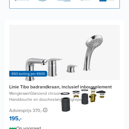
€60 korting per €600
Linie Tibo badrandkraan, inclusief inbouwelement
Mengkraan
|
Glanzend chroom
|
Handdouche en doucheslang inbegrepen
Adviesprijs 370,-
195,-
Op voorraad