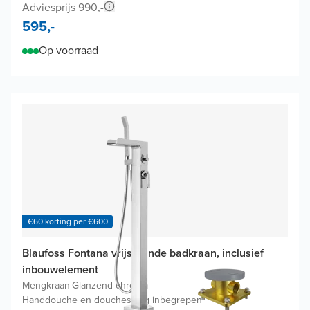
Adviesprijs 990,-
595,-
Op voorraad
€60 korting per €600
Blaufoss Fontana vrijstaande badkraan, inclusief
inbouwelement
Mengkraan
|
Glanzend chroom
|
Handdouche en doucheslang inbegrepen