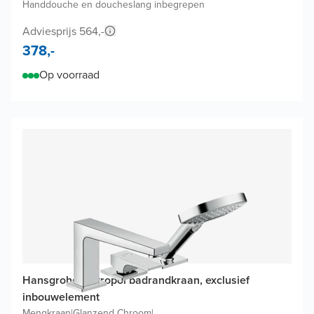
Handdouche en doucheslang inbegrepen
Adviesprijs 564,-
378,-
Op voorraad
Hansgrohe Metropol badrandkraan, exclusief
inbouwelement
Mengkraan
|
Glanzend Chroom
|