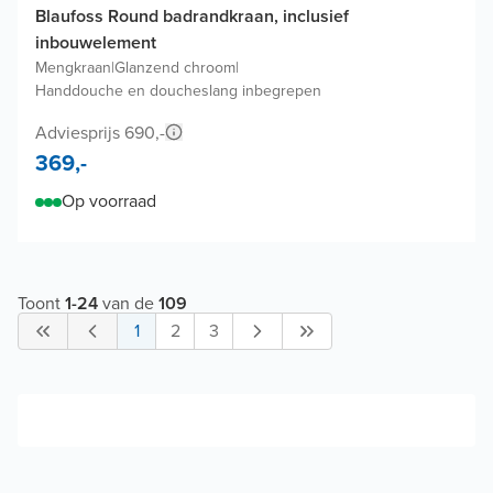
Blaufoss Round badrandkraan, inclusief
inbouwelement
Mengkraan
|
Glanzend chroom
|
Handdouche en doucheslang inbegrepen
Adviesprijs 690,-
369,-
Op voorraad
Toont
1
-
24
van de
109
1
2
3