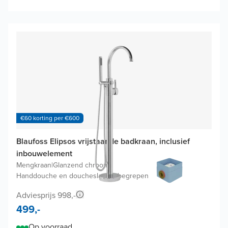
€60 korting per €600
Blaufoss Elipsos vrijstaande badkraan, inclusief
inbouwelement
Mengkraan
|
Glanzend chroom
|
Handdouche en doucheslang inbegrepen
Adviesprijs 998,-
499,-
Op voorraad