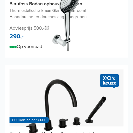
Blaufoss Bodan opbouw badkraan
Thermostatische kraan
|
Glanzend chroom
|
Handdouche en doucheslang inbegrepen
Adviesprijs 580,-
290,-
Op voorraad
€60 korting per €600