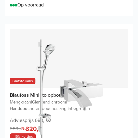
Op voorraad
Laatste kans
Blaufoss Miniato opbouw badkraan
Mengkraan
|
Glanzend chroom
|
Handdouche en doucheslang inbegrepen
Adviesprijs 688,-
320,-
380,-
Nu
- 16% korting