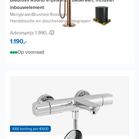
inbouwelement
Mengkraan
|
Brushed Rosegold
|
Handdouche en doucheslang inbegrepen
Adviesprijs 1.990,-
1.190,-
Op voorraad
€60 korting per €600