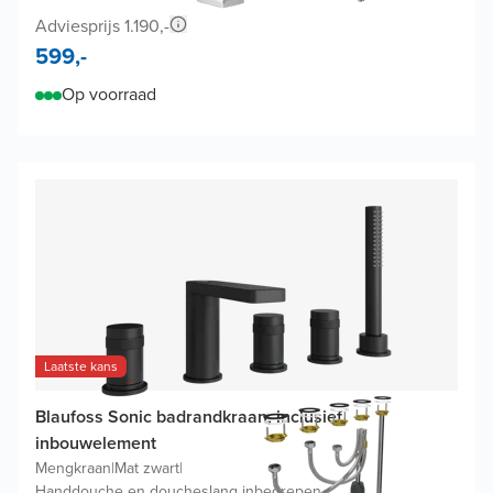
Adviesprijs 1.190,-
599,-
Op voorraad
Laatste kans
Blaufoss Sonic badrandkraan, inclusief
inbouwelement
Mengkraan
|
Mat zwart
|
Handdouche en doucheslang inbegrepen