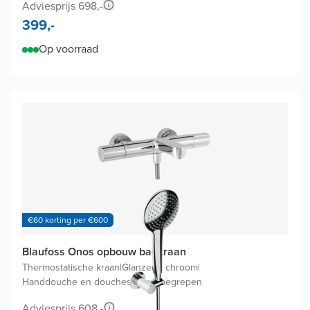
Adviesprijs 698,-
399,-
Op voorraad
€60 korting per €600
Blaufoss Onos opbouw badkraan
Thermostatische kraan
|
Glanzend chroom
|
Handdouche en doucheslang inbegrepen
Adviesprijs 608,-