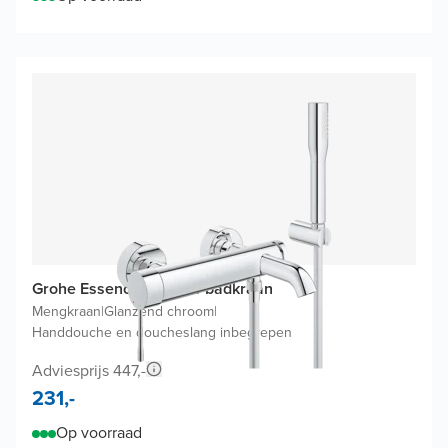
Grohe Essence opbouw badkraan
Mengkraan
|
Glanzend chroom
|
Handdouche en doucheslang inbegrepen
Adviesprijs 447,-
231,-
Op voorraad