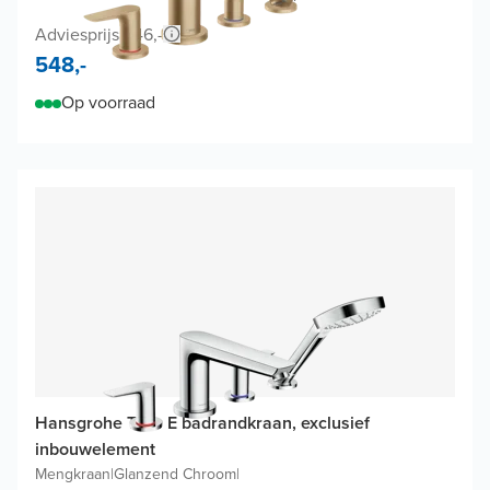
Adviesprijs 846,-
548,-
Op voorraad
Hansgrohe Talis E badrandkraan, exclusief
inbouwelement
Mengkraan
|
Glanzend Chroom
|