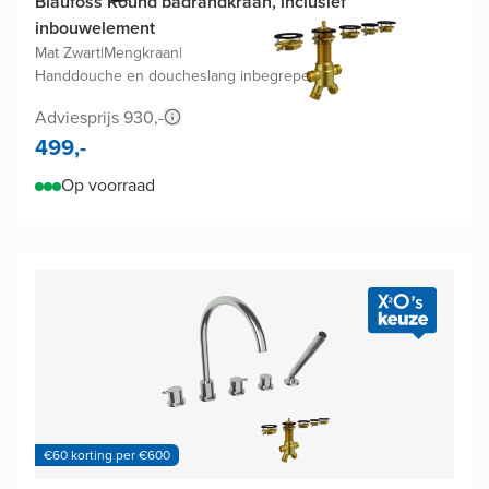
Blaufoss Round badrandkraan, inclusief
inbouwelement
Mat Zwart
|
Mengkraan
|
Handdouche en doucheslang inbegrepen
Adviesprijs 930,-
499,-
Op voorraad
€60 korting per €600