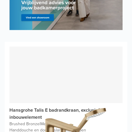
Hansgrohe Talis E badrandkraan, exclusief
inbouwelement
Brushed Bronze
|
Mengkraan
|
Handdouche en doucheslang inbegrepen