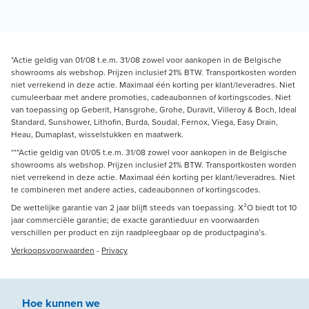
*Actie geldig van 01/08 t.e.m. 31/08 zowel voor aankopen in de Belgische
showrooms als webshop. Prijzen inclusief 21% BTW. Transportkosten worden
niet verrekend in deze actie. Maximaal één korting per klant/leveradres. Niet
cumuleerbaar met andere promoties, cadeaubonnen of kortingscodes. Niet
van toepassing op Geberit, Hansgrohe, Grohe, Duravit, Villeroy & Boch, Ideal
Standard, Sunshower, Lithofin, Burda, Soudal, Fernox, Viega, Easy Drain,
Heau, Dumaplast, wisselstukken en maatwerk.
***Actie geldig van 01/05 t.e.m. 31/08 zowel voor aankopen in de Belgische
showrooms als webshop. Prijzen inclusief 21% BTW. Transportkosten worden
niet verrekend in deze actie. Maximaal één korting per klant/leveradres. Niet
te combineren met andere acties, cadeaubonnen of kortingscodes.
De wettelijke garantie van 2 jaar blijft steeds van toepassing. X²O biedt tot 10
jaar commerciële garantie; de exacte garantieduur en voorwaarden
verschillen per product en zijn raadpleegbaar op de productpagina’s.
Verkoopsvoorwaarden
-
Privacy
Hoe kunnen we