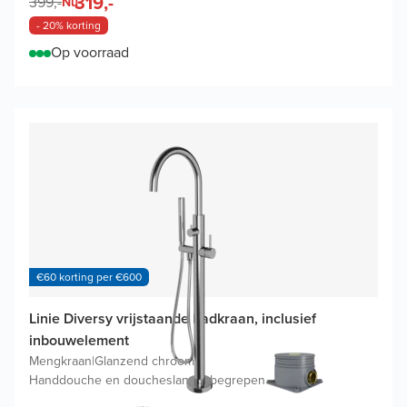
319,-
399,-
Nu
- 20% korting
Op voorraad
€60 korting per €600
Linie Diversy vrijstaande badkraan, inclusief
inbouwelement
Mengkraan
|
Glanzend chroom
|
Handdouche en doucheslang inbegrepen