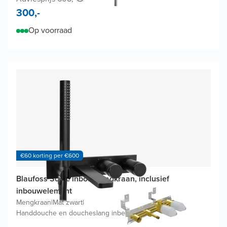
300,-
Op voorraad
€60 korting per €600
Blaufoss Sonic inbouw badkraan, inclusief
inbouwelement
Mengkraan
|
Mat zwart
|
Handdouche en doucheslang inbegrepen