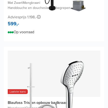
Mat Zwart
|
Mengkraan
|
Handdouche en doucheslang inbegrepen
Adviesprijs 1.198,-
599,-
Op voorraad
Laatste kans
Blaufoss Tristan opbouw badkraan