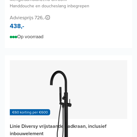
Handdouche en doucheslang inbegrepen
Adviesprijs 726,-
438,-
Op voorraad
€60 korting per €600
Linie Diversy vrijstaande badkraan, inclusief
inbouwelement