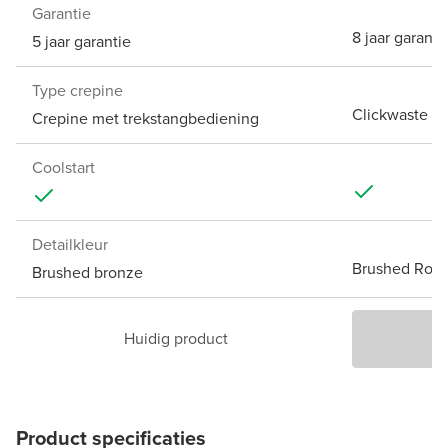
Garantie
8 jaar garanti
5 jaar garantie
Type crepine
Clickwaste
Crepine met trekstangbediening
Coolstart
Detailkleur
Brushed Rose
Brushed bronze
Huidig product
P
Product specificaties