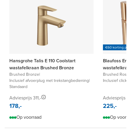
€60 korting per
Hansgrohe Talis E 110 Coolstart
Blaufoss Eris
wastafelkraan Brushed Bronze
wastafelkraa
Brushed Bronze
|
Brushed Roseg
Inclusief afvoerplug met trekstangbediening
|
Inclusief click
Standaard
Adviesprijs 311,-
Adviesprijs 4
178,-
225,-
Op voorraad
Op voorra