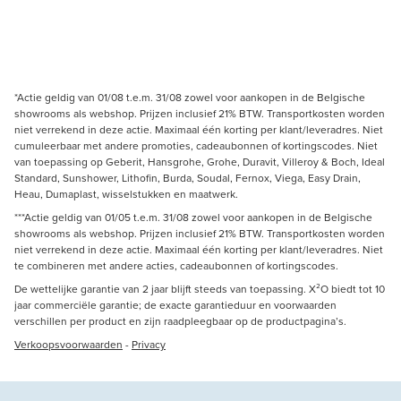
*Actie geldig van 01/08 t.e.m. 31/08 zowel voor aankopen in de Belgische
showrooms als webshop. Prijzen inclusief 21% BTW. Transportkosten worden
niet verrekend in deze actie. Maximaal één korting per klant/leveradres. Niet
cumuleerbaar met andere promoties, cadeaubonnen of kortingscodes. Niet
van toepassing op Geberit, Hansgrohe, Grohe, Duravit, Villeroy & Boch, Ideal
Standard, Sunshower, Lithofin, Burda, Soudal, Fernox, Viega, Easy Drain,
Heau, Dumaplast, wisselstukken en maatwerk.
***Actie geldig van 01/05 t.e.m. 31/08 zowel voor aankopen in de Belgische
showrooms als webshop. Prijzen inclusief 21% BTW. Transportkosten worden
niet verrekend in deze actie. Maximaal één korting per klant/leveradres. Niet
te combineren met andere acties, cadeaubonnen of kortingscodes.
De wettelijke garantie van 2 jaar blijft steeds van toepassing. X²O biedt tot 10
jaar commerciële garantie; de exacte garantieduur en voorwaarden
verschillen per product en zijn raadpleegbaar op de productpagina’s.
Verkoopsvoorwaarden
-
Privacy