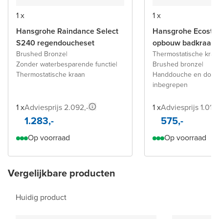
1 x
1 x
Hansgrohe Raindance Select
Hansgrohe Ecostat
S240 regendoucheset
opbouw badkraan
Brushed Bronze
|
Thermostatische kraa
Zonder waterbesparende functie
|
Brushed bronze
|
Thermostatische kraan
Handdouche en douc
inbegrepen
1 x
Adviesprijs 2.092,-
1 x
Adviesprijs 1.015,
1.283,-
575,-
Op voorraad
Op voorraad
Vergelijkbare producten
Huidig product