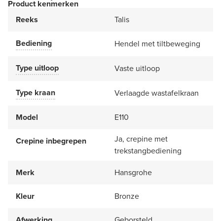
Product kenmerken
Reeks
Talis
Bediening
Hendel met tiltbeweging
Type uitloop
Vaste uitloop
Type kraan
Verlaagde wastafelkraan
Model
E110
Ja, crepine met
Crepine inbegrepen
trekstangbediening
Merk
Hansgrohe
Kleur
Bronze
Afwerking
Geborsteld