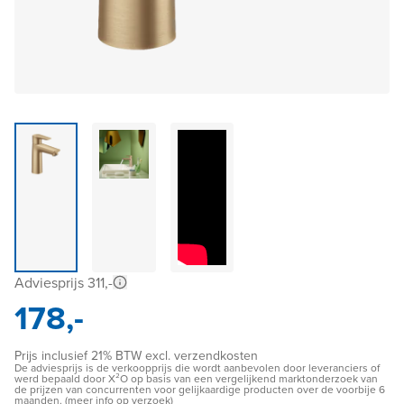
Adviesprijs 311,-
178,-
Prijs inclusief 21% BTW excl. verzendkosten
De adviesprijs is de verkoopprijs die wordt aanbevolen door leveranciers of
werd bepaald door X²O op basis van een vergelijkend marktonderzoek van
de prijzen van concurrenten voor gelijkaardige producten over de voorbije 6
maanden. (meer info op verzoek)