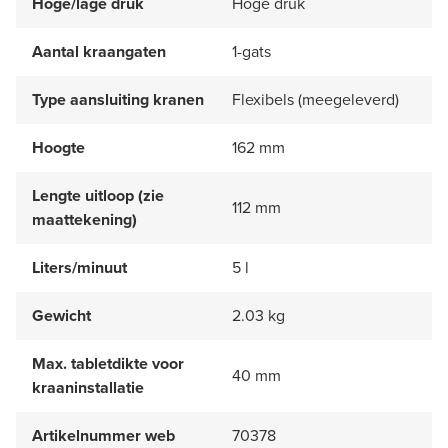
Hoge/lage druk
Hoge druk
Aantal kraangaten
1-gats
Type aansluiting kranen
Flexibels (meegeleverd)
Hoogte
162 mm
Lengte uitloop (zie
112 mm
maattekening)
Liters/minuut
5 l
Gewicht
2.03 kg
Max. tabletdikte voor
40 mm
kraaninstallatie
Artikelnummer web
70378