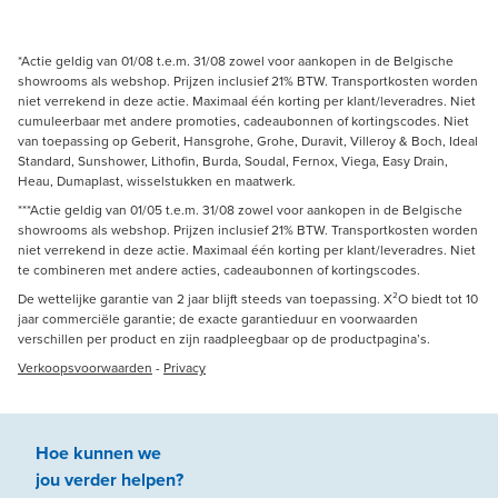
*Actie geldig van 01/08 t.e.m. 31/08 zowel voor aankopen in de Belgische
showrooms als webshop. Prijzen inclusief 21% BTW. Transportkosten worden
niet verrekend in deze actie. Maximaal één korting per klant/leveradres. Niet
cumuleerbaar met andere promoties, cadeaubonnen of kortingscodes. Niet
van toepassing op Geberit, Hansgrohe, Grohe, Duravit, Villeroy & Boch, Ideal
Standard, Sunshower, Lithofin, Burda, Soudal, Fernox, Viega, Easy Drain,
Heau, Dumaplast, wisselstukken en maatwerk.
***Actie geldig van 01/05 t.e.m. 31/08 zowel voor aankopen in de Belgische
showrooms als webshop. Prijzen inclusief 21% BTW. Transportkosten worden
niet verrekend in deze actie. Maximaal één korting per klant/leveradres. Niet
te combineren met andere acties, cadeaubonnen of kortingscodes.
De wettelijke garantie van 2 jaar blijft steeds van toepassing. X²O biedt tot 10
jaar commerciële garantie; de exacte garantieduur en voorwaarden
verschillen per product en zijn raadpleegbaar op de productpagina’s.
Verkoopsvoorwaarden
-
Privacy
Hoe kunnen we
jou
verder
helpen
?