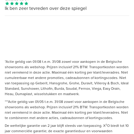
Ik ben zeer tevreden over deze spiegel
*Actie geldig van 01/08 t.e.m. 31/08 zowel voor aankopen in de Belgische
showrooms als webshop. Prijzen inclusief 21% BTW. Transportkosten worden
niet verrekend in deze actie. Maximaal één korting per klant/leveradres. Niet
cumuleerbaar met andere promoties, cadeaubonnen of kortingscodes. Niet
van toepassing op Geberit, Hansgrohe, Grohe, Duravit, Villeroy & Boch, Ideal
Standard, Sunshower, Lithofin, Burda, Soudal, Fernox, Viega, Easy Drain,
Heau, Dumaplast, wisselstukken en maatwerk.
***Actie geldig van 01/05 t.e.m. 31/08 zowel voor aankopen in de Belgische
showrooms als webshop. Prijzen inclusief 21% BTW. Transportkosten worden
niet verrekend in deze actie. Maximaal één korting per klant/leveradres. Niet
te combineren met andere acties, cadeaubonnen of kortingscodes.
De wettelijke garantie van 2 jaar blijft steeds van toepassing. X²O biedt tot 10
jaar commerciële garantie; de exacte garantieduur en voorwaarden