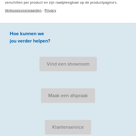
verschillen per product en zijn raadpleegbaar op de productpagina’s.
Verkoopsvoorwaarden
-
Privacy
Hoe kunnen we
jou
verder
helpen
?
Vind een showroom
Maak een afspraak
Klantenservice