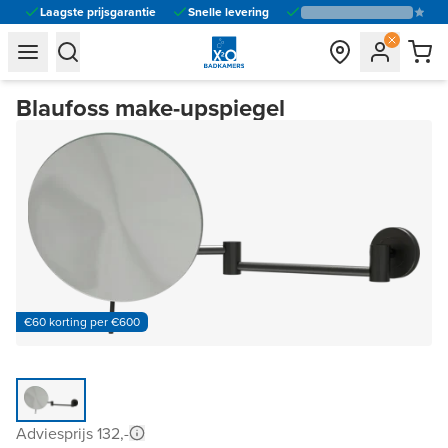
Laagste prijsgarantie
Snelle levering
general.navigation.toggle_menu.label
general.navigation.toggle_menu.label
Blaufoss make-upspiegel
€60 korting per €600
Adviesprijs 132,-