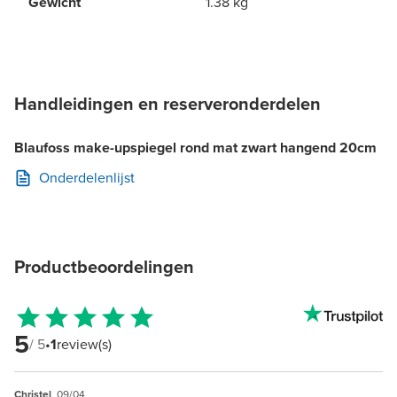
Gewicht
1.38 kg
Handleidingen en reserveronderdelen
Blaufoss make-upspiegel rond mat zwart hangend 20cm
Onderdelenlijst
Productbeoordelingen
5
/ 5
•
1
review(s)
Christel
, 09/04