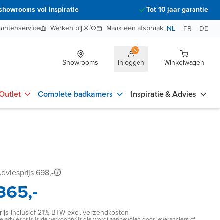
showrooms vol inspiratie
Tot 10 jaar garantie
lantenservice
Werken bij X²O
Maak een afspraak
NL
FR
DE
Showrooms
Inloggen
Winkelwagen
Outlet
Complete badkamers
Inspiratie & Advies
dviesprijs 698,-
365,-
rijs inclusief 21% BTW excl. verzendkosten
e adviesprijs is de verkoopprijs die wordt aanbevolen door leveranciers of