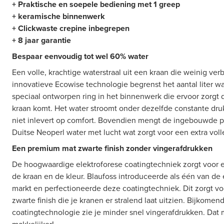
+ Praktische en soepele bediening met 1 greep
+ keramische binnenwerk
+ Clickwaste crepine inbegrepen
+ 8 jaar garantie
Bespaar eenvoudig tot wel 60% water
Een volle, krachtige waterstraal uit een kraan die weinig ver
innovatieve Ecowise technologie begrenst het aantal liter wa
speciaal ontworpen ring in het binnenwerk die ervoor zorgt d
kraan komt. Het water stroomt onder dezelfde constante druk
niet inlevert op comfort. Bovendien mengt de ingebouwde pe
Duitse Neoperl water met lucht wat zorgt voor een extra volle
Een premium mat zwarte finish zonder vingerafdrukken
De hoogwaardige elektroforese coatingtechniek zorgt voor 
de kraan en de kleur. Blaufoss introduceerde als één van de 
markt en perfectioneerde deze coatingtechniek. Dit zorgt vo
zwarte finish die je kranen er stralend laat uitzien. Bijkome
coatingtechnologie zie je minder snel vingerafdrukken. Dat 