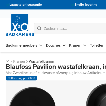
Laagste prijsgarantie
Snelle levering
Badkamermeubels
Douches
Kranen
Toiletten
Kranen
Wastafelkranen
Blaufoss Pavilion wastafelkraan, 
Mat Zwart
|
Inclusief clickwaste afvoerplug
|
Inbouw
|
Artikelnu
€60 korting per €600