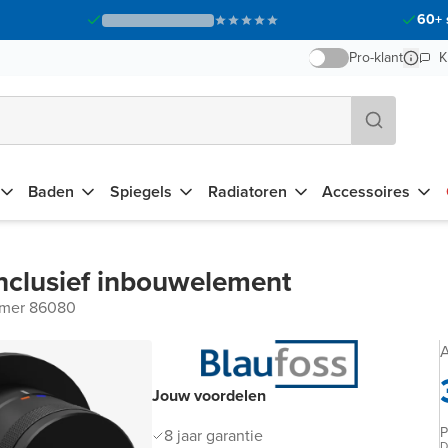
60+ 
Pro-klant
K
Baden
Spiegels
Radiatoren
Accessoires
inclusief inbouwelement
mmer 86080
A
Jouw voordelen
P
8 jaar garantie
D