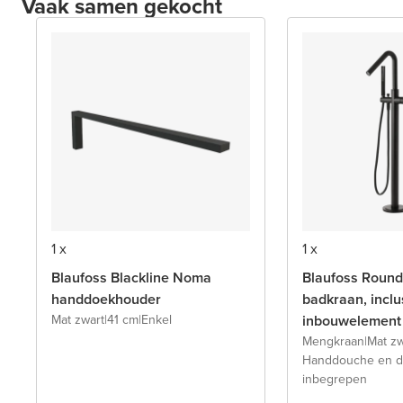
Vaak samen gekocht
1 x
1 x
Blaufoss Blackline Noma
Blaufoss Round
handdoekhouder
badkraan, inclu
Mat zwart
|
41 cm
|
Enkel
inbouwelement
Mengkraan
|
Mat zw
Handdouche en d
inbegrepen