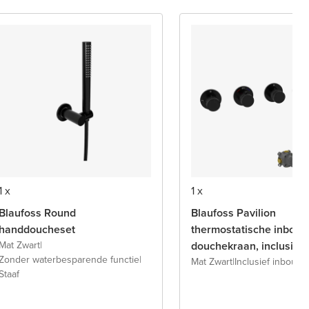
1 x
1 x
Blaufoss Round
Blaufoss Pavilion
handdoucheset
thermostatische inbou
Mat Zwart
|
douchekraan, inclusief
Zonder waterbesparende functie
|
inbouwelement
Mat Zwart
|
Inclusief inbouw
Staaf