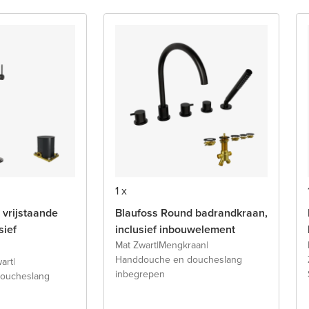
1 x
 vrijstaande
Blaufoss Round badrandkraan,
sief
inclusief inbouwelement
Mat Zwart
|
Mengkraan
|
Handdouche en doucheslang
art
|
inbegrepen
oucheslang