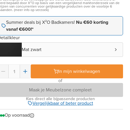
erd bepaald door X²O op basis van een vergelijkend marktonderzoek van de
rijzen van concurrenten voor gelijkaardige producten over de voorbije 6
aanden. (meer info op verzoek)
Summer deals bij X²O Badkamers!
Nu €60 korting
vanaf €600!*
etailkleur
Mat zwart
In mijn winkelwagen
of
Maak je Meubelzone compleet
Kies direct alle bijpassende producten
Vergelijkbaar of beter product
Op voorraad