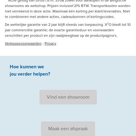
***Actie geldig van 01/05 t.e.m. 31/08 zowel voor aankopen in de Belgische
showrooms als webshop. Prijzen inclusief 21% BTW. Transportkosten worden
niet verrekend in deze actie. Maximaal één korting per klant/leveradres. Niet
te combineren met andere acties, cadeaubonnen of kortingscodes.
De wettelijke garantie van 2 jaar blijft steeds van toepassing. X²O biedt tot 10
jaar commerciële garantie; de exacte garantieduur en voorwaarden
verschillen per product en zijn raadpleegbaar op de productpagina’s.
Verkoopsvoorwaarden
-
Privacy
Hoe kunnen we
jou
verder
helpen
?
Vind een showroom
Maak een afspraak