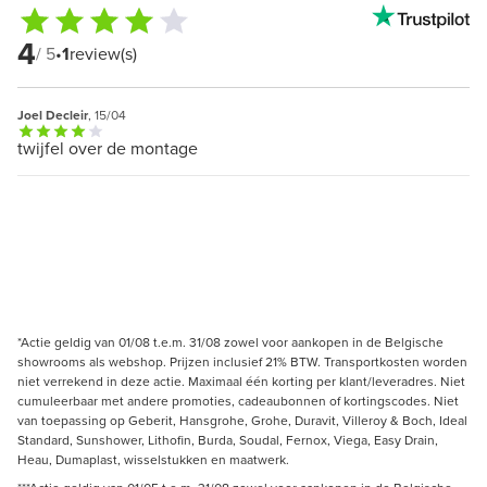
4
/ 5
•
1
review(s)
Joel Decleir
, 15/04
twijfel over de montage
*Actie geldig van 01/08 t.e.m. 31/08 zowel voor aankopen in de Belgische
showrooms als webshop. Prijzen inclusief 21% BTW. Transportkosten worden
niet verrekend in deze actie. Maximaal één korting per klant/leveradres. Niet
cumuleerbaar met andere promoties, cadeaubonnen of kortingscodes. Niet
van toepassing op Geberit, Hansgrohe, Grohe, Duravit, Villeroy & Boch, Ideal
Standard, Sunshower, Lithofin, Burda, Soudal, Fernox, Viega, Easy Drain,
Heau, Dumaplast, wisselstukken en maatwerk.