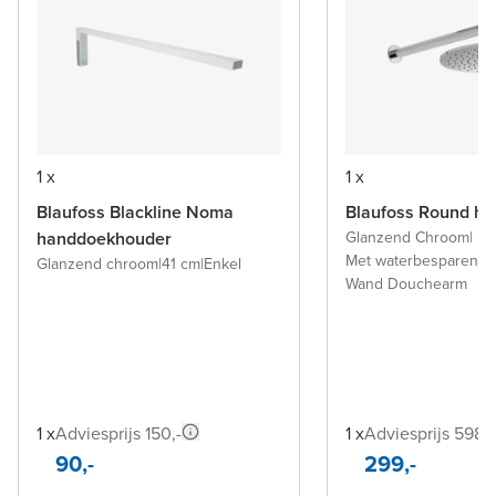
1 x
1 x
Blaufoss Blackline Noma
Blaufoss Round h
handdoekhouder
Glanzend Chroom
|
Met waterbesparende 
Glanzend chroom
|
41 cm
|
Enkel
Wand Douchearm
1 x
Adviesprijs 150,-
1 x
Adviesprijs 598,-
90,-
299,-