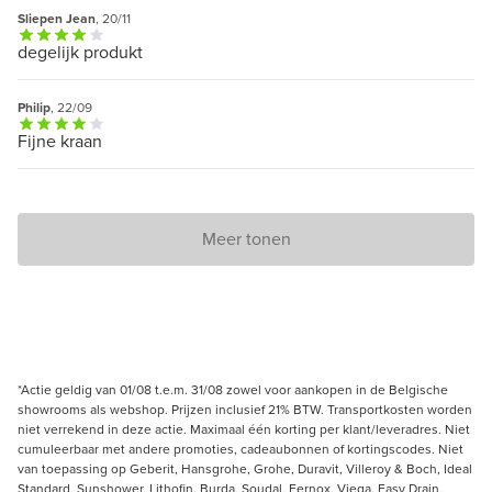
Sliepen Jean
, 20/11
degelijk produkt
Philip
, 22/09
Fijne kraan
Meer tonen
*Actie geldig van 01/08 t.e.m. 31/08 zowel voor aankopen in de Belgische
showrooms als webshop. Prijzen inclusief 21% BTW. Transportkosten worden
niet verrekend in deze actie. Maximaal één korting per klant/leveradres. Niet
cumuleerbaar met andere promoties, cadeaubonnen of kortingscodes. Niet
van toepassing op Geberit, Hansgrohe, Grohe, Duravit, Villeroy & Boch, Ideal
Standard, Sunshower, Lithofin, Burda, Soudal, Fernox, Viega, Easy Drain,