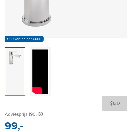
€60 korting per €600
3D
Adviesprijs 190,-
99,-