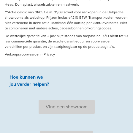
Heau, Dumaplast, wisselstukken en maatwerk.
***Actie geldig van 01/05 t.e.m. 31/08 zowel voor aankopen in de Belgische
showrooms als webshop. Prijzen inclusief 21% BTW. Transportkosten worden
niet verrekend in deze actie. Maximaal één korting per klant/leveradres. Niet
te combineren met andere acties, cadeaubonnen of kortingscodes.
De wettelijke garantie van 2 jaar blijft steeds van toepassing. X²O biedt tot 10
jaar commerciële garantie; de exacte garantieduur en voorwaarden
verschillen per product en zijn raadpleegbaar op de productpagina’s.
Verkoopsvoorwaarden
-
Privacy
Hoe kunnen we
jou
verder
helpen
?
Vind een showroom