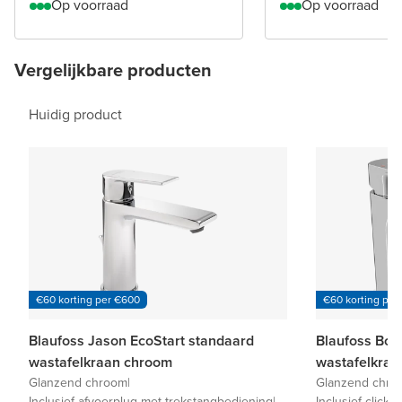
Op voorraad
Op voorraad
Vergelijkbare producten
Huidig product
€60 korting per €600
€60 korting per
Blaufoss Jason EcoStart standaard
Blaufoss Bod
wastafelkraan chroom
wastafelkraa
Glanzend chroom
|
Glanzend chro
Inclusief afvoerplug met trekstangbediening
|
Inclusief click