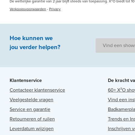
De wettelijke garantie van 2 jaar blijft steeds van toepassing. X²O biedt tot
Verkoopsvoorwaarden
-
Privacy
Hoe kunnen we
Vind een sho
jou
verder
helpen
?
Klantenservice
De kracht v
Contacteer klantenservice
60+ X²O sh
Veelgestelde vragen
Vind een ins
Service en garantie
Badkamerpl
Retourneren of ruilen
Trends en Ins
Leverdatum wijzigen
Inschrijven 