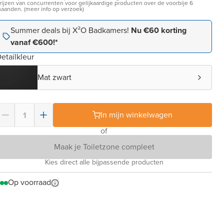
rijzen van concurrenten voor gelijkaardige producten over de voorbije 6
aanden. (meer info op verzoek)
Summer deals bij X²O Badkamers!
Nu €60 korting
vanaf €600!*
etailkleur
Mat zwart
In mijn winkelwagen
of
Maak je Toiletzone compleet
Kies direct alle bijpassende producten
Op voorraad