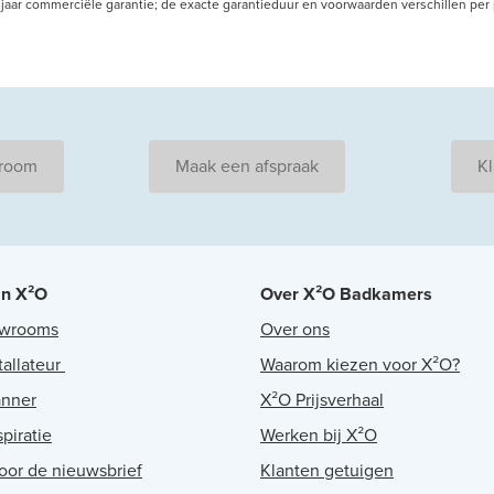
 10 jaar commerciële garantie; de exacte garantieduur en voorwaarden verschillen pe
wroom
Maak een afspraak
Kl
an X²O
Over X²O Badkamers
owrooms
Over ons
tallateur
Waarom kiezen voor X²O?
anner
X²O Prijsverhaal
piratie
Werken bij X²O
voor de nieuwsbrief
Klanten getuigen