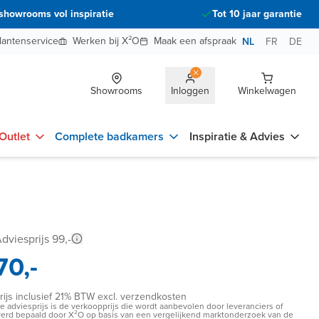
showrooms vol inspiratie
Tot 10 jaar garantie
lantenservice
Werken bij X²O
Maak een afspraak
NL
FR
DE
Showrooms
Inloggen
Winkelwagen
Outlet
Complete badkamers
Inspiratie & Advies
dviesprijs 99,-
70,-
rijs inclusief 21% BTW excl. verzendkosten
e adviesprijs is de verkoopprijs die wordt aanbevolen door leveranciers of
erd bepaald door X²O op basis van een vergelijkend marktonderzoek van de