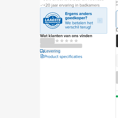
p
+20 jaar ervaring in badkamers
m
D
Wat klanten van ons vinden
Levering
Product specificaties