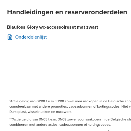
Handleidingen en reserveronderdelen
Blaufoss Glory wc-accessoireset mat zwart
Onderdelenlijst
*Actie geldig van 01/08 t.e.m. 31/08 zowel voor aankopen in de Belgische sh
cumuleerbaar met andere promoties, cadeaubonnen of kortingscodes. Niet van 
Dumaplast, wisselstukken en maatwerk.
***Actie geldig van 01/05 t.e.m. 31/08 zowel voor aankopen in de Belgische s
combineren met andere acties, cadeaubonnen of kortingscodes.