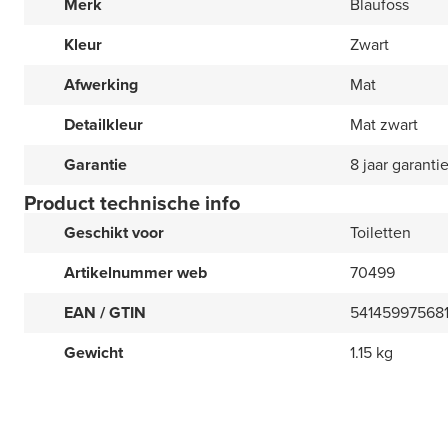
Merk
Blaufoss
Kleur
Zwart
Afwerking
Mat
Detailkleur
Mat zwart
Garantie
8 jaar garanti
Product technische info
Geschikt voor
Toiletten
Artikelnummer web
70499
EAN / GTIN
54145997568
Gewicht
1.15 kg