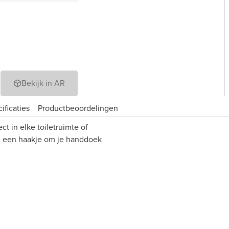
Bekijk in AR
ificaties
Product­beoordelingen
ct in elke toiletruimte of
n een haakje om je handdoek