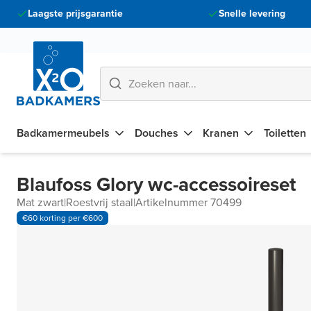
Laagste prijsgarantie
Snelle levering
Badkamermeubels
Douches
Kranen
Toiletten
Blaufoss Glory wc-accessoireset
Mat zwart
|
Roestvrij staal
|
Artikelnummer 70499
€60 korting per €600