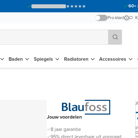
60+ 
Pro-klant
K
Baden
Spiegels
Radiatoren
Accessoires
A
Jouw voordelen
P
8 jaar garantie
D
95% direct leverbaar uit voorraad
w