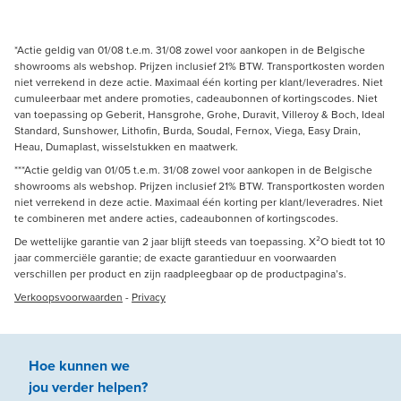
*Actie geldig van 01/08 t.e.m. 31/08 zowel voor aankopen in de Belgische
showrooms als webshop. Prijzen inclusief 21% BTW. Transportkosten worden
niet verrekend in deze actie. Maximaal één korting per klant/leveradres. Niet
cumuleerbaar met andere promoties, cadeaubonnen of kortingscodes. Niet
van toepassing op Geberit, Hansgrohe, Grohe, Duravit, Villeroy & Boch, Ideal
Standard, Sunshower, Lithofin, Burda, Soudal, Fernox, Viega, Easy Drain,
Heau, Dumaplast, wisselstukken en maatwerk.
***Actie geldig van 01/05 t.e.m. 31/08 zowel voor aankopen in de Belgische
showrooms als webshop. Prijzen inclusief 21% BTW. Transportkosten worden
niet verrekend in deze actie. Maximaal één korting per klant/leveradres. Niet
te combineren met andere acties, cadeaubonnen of kortingscodes.
De wettelijke garantie van 2 jaar blijft steeds van toepassing. X²O biedt tot 10
jaar commerciële garantie; de exacte garantieduur en voorwaarden
verschillen per product en zijn raadpleegbaar op de productpagina’s.
Verkoopsvoorwaarden
-
Privacy
Hoe kunnen we
jou
verder
helpen
?