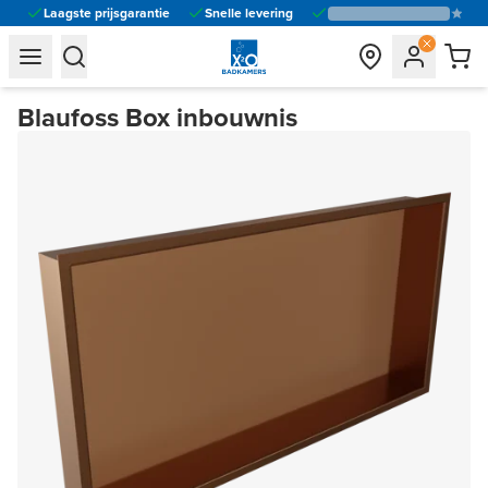
Laagste prijsgarantie
Snelle levering
general.navigation.toggle_menu.label
general.navigation.toggle_menu.label
Blaufoss Box inbouwnis