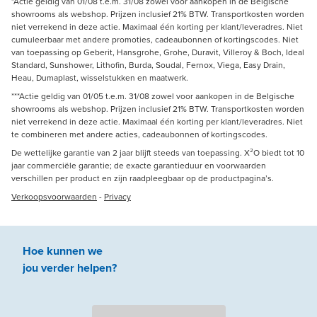
*Actie geldig van 01/08 t.e.m. 31/08 zowel voor aankopen in de Belgische
showrooms als webshop. Prijzen inclusief 21% BTW. Transportkosten worden
niet verrekend in deze actie. Maximaal één korting per klant/leveradres. Niet
cumuleerbaar met andere promoties, cadeaubonnen of kortingscodes. Niet
van toepassing op Geberit, Hansgrohe, Grohe, Duravit, Villeroy & Boch, Ideal
Standard, Sunshower, Lithofin, Burda, Soudal, Fernox, Viega, Easy Drain,
Heau, Dumaplast, wisselstukken en maatwerk.
***Actie geldig van 01/05 t.e.m. 31/08 zowel voor aankopen in de Belgische
showrooms als webshop. Prijzen inclusief 21% BTW. Transportkosten worden
niet verrekend in deze actie. Maximaal één korting per klant/leveradres. Niet
te combineren met andere acties, cadeaubonnen of kortingscodes.
De wettelijke garantie van 2 jaar blijft steeds van toepassing. X²O biedt tot 10
jaar commerciële garantie; de exacte garantieduur en voorwaarden
verschillen per product en zijn raadpleegbaar op de productpagina’s.
Verkoopsvoorwaarden
-
Privacy
Hoe kunnen we
jou
verder
helpen
?