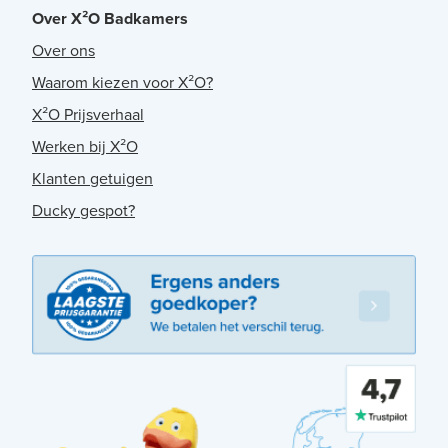
Over X²O Badkamers
Over ons
Waarom kiezen voor X²O?
X²O Prijsverhaal
Werken bij X²O
Klanten getuigen
Ducky gespot?