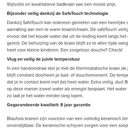
Stijlvolle en kwalitatieve badkraan aan een mooie prijs.
Bijzonder veilig dankzij de SafeTouch technologie
Dankzij SafeTouch kan iedereen genieten van een heerlijke 
aanraking aan een te warm kraanlichaam. De safeTouch veili
ervoor dat het koude water dat uit de leiding komt langs het
geleid. De behuizing van de kraan blijft zo te allen tijde aan
heet voor kleine kinderen. Een zorgeloze douche? Check!
Vlug en veilig de juiste temperatuur
In een handomdraai stel je met de thermostatische kraan de 
blijft constant doorheen je bad- of douchemoment. De tem
dat je in contact komt met (te) heet water. Extra veilig, dus! 
op deze manier zowel water als energie bespaart. Het water 
zo laat je het water minder lang lopen.
Gegarandeerde kwaliteit: 8 jaar garantie
Blaufoss kranen zijn voorzien van een volledig keramisch b
onverslijtbaar. De keramische schijven zorgen voor een so