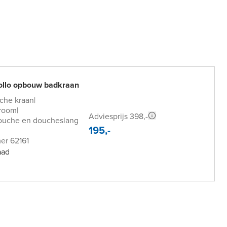
ollo opbouw badkraan
che kraan
|
room
|
Adviesprijs 398,-
uche en doucheslang
195,-
er 62161
aad