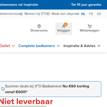
showrooms vol inspiratie
Tot 10 jaar garantie
lantenservice
Werken bij X²O
Maak een afspraak
NL
FR
DE
Showrooms
Inloggen
Winkelwagen
Outlet
Complete badkamers
Inspiratie & Advies
Summer deals bij X²O Badkamers!
Nu €60 korting
vanaf €600!*
Niet leverbaar