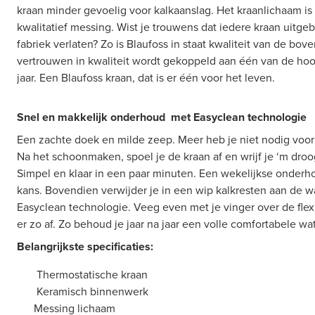
kraan minder gevoelig voor kalkaanslag. Het kraanlichaam i
kwalitatief messing. Wist je trouwens dat iedere kraan uitge
fabriek verlaten? Zo is Blaufoss in staat kwaliteit van de bove
vertrouwen in kwaliteit wordt gekoppeld aan één van de hoog
jaar. Een Blaufoss kraan, dat is er één voor het leven.
S
nel en makkelijk onderhoud met Easyclean technologie
Een zachte doek en milde zeep. Meer heb je niet nodig vo
Na het schoonmaken, spoel je de kraan af en wrijf je ‘m dro
Simpel en klaar in een paar minuten. Een wekelijkse onderh
kans.
Bovendien verwijder je in een wip kalkresten aan de w
Easyclean technologie. Veeg even met je vinger over de flexi
er zo af. Zo behoud je jaar na jaar een volle comfortabele wat
Belangrijkste specificaties:
Thermostatische kraan
Keramisch binnenwerk
Messing lichaam