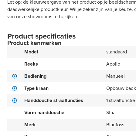
Let op: de kleurweergave van het product op je beeldscherm
daadwerkelijke productkleur. Wil je zeker zijn van je keuze,
van onze showrooms te bekijken.
Product specificaties
Product kenmerken
Model
standaard
Reeks
Apollo
Bediening
Manueel
Type kraan
Opbouw badk
Handdouche straalfuncties
1 straalfunctie
Vorm handdouche
Staaf
Merk
Blaufoss