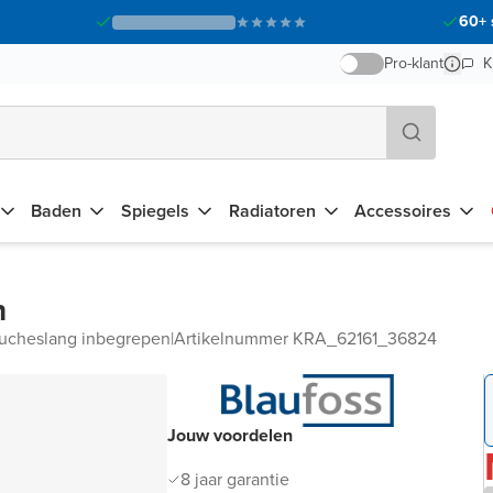
60+ 
Pro-klant
K
Baden
Spiegels
Radiatoren
Accessoires
n
ucheslang inbegrepen
|
Artikelnummer KRA_62161_36824
Jouw voordelen
8 jaar garantie