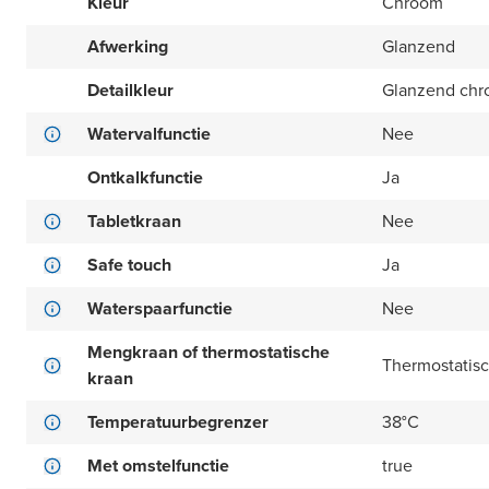
Kleur
Chroom
Afwerking
Glanzend
Detailkleur
Glanzend ch
Watervalfunctie
Nee
Ontkalkfunctie
Ja
Tabletkraan
Nee
Safe touch
Ja
Waterspaarfunctie
Nee
Mengkraan of thermostatische
Thermostatisc
kraan
Temperatuurbegrenzer
38°C
Met omstelfunctie
true