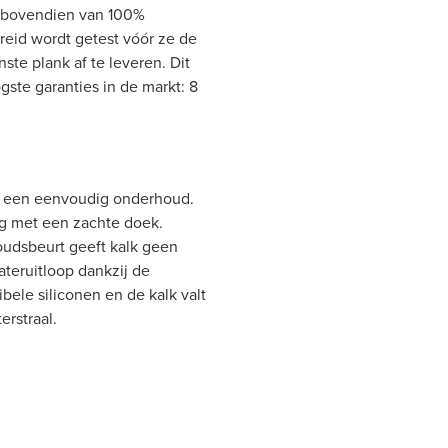
s bovendien van 100%
breid wordt getest vóór ze de
nste plank af te leveren. Dit
ste garanties in de markt: 8
or een eenvoudig onderhoud.
og met een zachte doek.
oudsbeurt geeft kalk geen
ateruitloop dankzij de
bele siliconen en de kalk valt
erstraal.