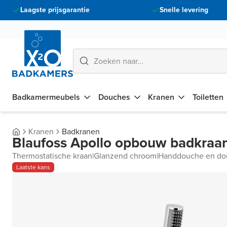
Laagste prijsgarantie
Snelle levering
Badkamermeubels
Douches
Kranen
Toiletten
Kranen
Badkranen
Blaufoss Apollo opbouw badkraa
Thermostatische kraan
|
Glanzend chroom
|
Handdouche en do
Laatste kans