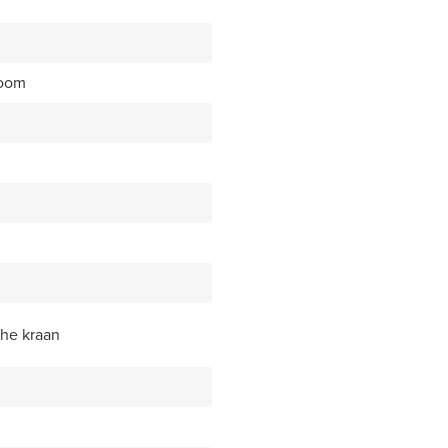
room
he kraan