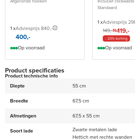
Afgeronde hoeken
Inclusief clickwaste a
Standaard
1 x
Adviesprijs 298,-
1 x
Adviesprijs 840,-
119,-
149,-
Nu
400,-
- 20% korting
Op voorraad
Op voorraad
Product specificaties
Product technische info
Diepte
55 cm
Breedte
67,5 cm
Afmetingen
67,5 x 55 cm
Zwarte metalen lade
Soort lade
Hettich met rechte wanden