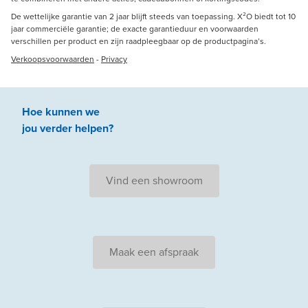
De wettelijke garantie van 2 jaar blijft steeds van toepassing. X²O biedt tot 10
jaar commerciële garantie; de exacte garantieduur en voorwaarden
verschillen per product en zijn raadpleegbaar op de productpagina’s.
Verkoopsvoorwaarden
-
Privacy
Hoe kunnen we
jou
verder
helpen
?
Vind een showroom
Maak een afspraak