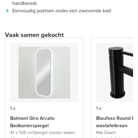
handbereik
Eenvoudig poetsen onder een zwevende kast
Vaak samen gekocht
1 x
1 x
Balmani Giro Arcato
Blaufoss Round Ec
Badkamerspiegel
wastafelkraan
41 x 108 cm
|
Spiegel zonder kader
|
Mat Zwart
|