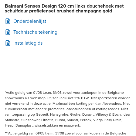
Balmani Senses Design 120 cm links douchehoek met
schuifdeur profielenset brushed champagne gold
Onderdelenlijst
Technische tekening
Installatiegids
*Actie geldig van 01/08 t.e.m. 31/08 zowel voor aankopen in de Belgische
showrooms als webshop. Prijzen inclusief 21% BTW. Transportkosten worden
niet verrekend in deze actie. Maximaal één korting per klant/leveradres. Niet
cumuleerbaar met andere promoties, cadeaubonnen of kortingscodes. Niet
van toepassing op Geberit, Hansgrohe, Grohe, Duravit, Villeroy & Boch, Ideal
Standard, Sunshower, Lithofin, Burda, Soudal, Fernox, Viega, Easy Drain,
Heau, Dumaplast, wisselstukken en maatwerk.
***Actie geldig van 01/05 t.e.m. 31/08 zowel voor aankopen in de Belgische