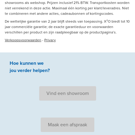
showrooms als webshop. Prijzen inclusief 21% BTW. Transportkosten worden
niet verrekend in deze actie. Maximaal één korting per klant/leveradres. Niet
te combineren met andere acties, cadeaubonnen of kortingscodes.
De wettelijke garantie van 2 jaar blijft steeds van toepassing. X²O biedt tot 10
jaar commerciële garantie; de exacte garantieduur en voorwaarden
verschillen per product en zijn raadpleegbaar op de productpagina’s.
Verkoopsvoorwaarden
-
Privacy
Hoe kunnen we
jou
verder
helpen
?
Vind een showroom
Maak een afspraak