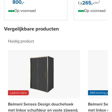
800,-
265,-
/
m²
1 x
Op voorraad
Op voorraad
Vergelijkbare producten
Huidig product
Laatste kans
€60 korting per
Balmani Senses Design douchehoek
Balmani Sen
met linkse schuifdeur en vaste zijwand,
met linkse sc