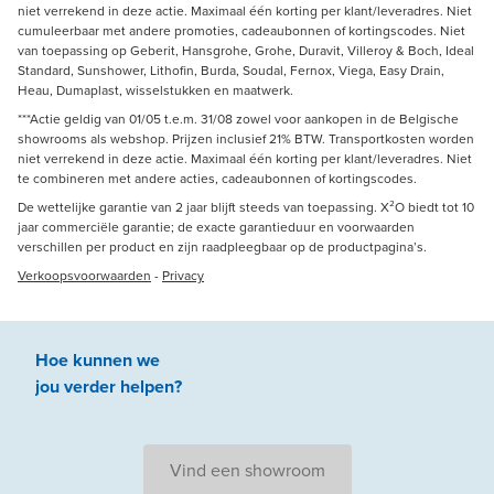
niet verrekend in deze actie. Maximaal één korting per klant/leveradres. Niet
cumuleerbaar met andere promoties, cadeaubonnen of kortingscodes. Niet
van toepassing op Geberit, Hansgrohe, Grohe, Duravit, Villeroy & Boch, Ideal
Standard, Sunshower, Lithofin, Burda, Soudal, Fernox, Viega, Easy Drain,
Heau, Dumaplast, wisselstukken en maatwerk.
***Actie geldig van 01/05 t.e.m. 31/08 zowel voor aankopen in de Belgische
showrooms als webshop. Prijzen inclusief 21% BTW. Transportkosten worden
niet verrekend in deze actie. Maximaal één korting per klant/leveradres. Niet
te combineren met andere acties, cadeaubonnen of kortingscodes.
De wettelijke garantie van 2 jaar blijft steeds van toepassing. X²O biedt tot 10
jaar commerciële garantie; de exacte garantieduur en voorwaarden
verschillen per product en zijn raadpleegbaar op de productpagina’s.
Verkoopsvoorwaarden
-
Privacy
Hoe kunnen we
jou
verder
helpen
?
Vind een showroom