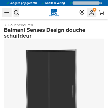
Laagste prijsgarantie
Snelle levering
general.navigation.toggle_menu.label
general.navigation.toggle_menu.label
Douchedeuren
Balmani Senses Design douche
schuifdeur