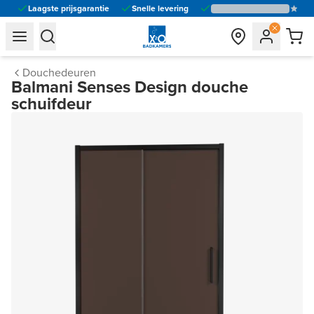
Laagste prijsgarantie
Snelle levering
general.navigation.toggle_menu.label
general.navigation.toggle_menu.label
Douchedeuren
Balmani Senses Design douche
schuifdeur