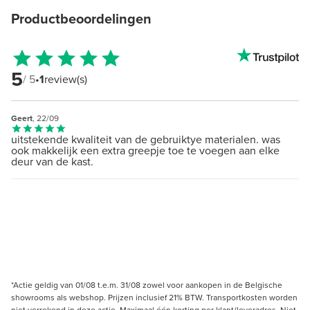
Productbeoordelingen
5
/ 5
•
1
review(s)
Geert
, 22/09
uitstekende kwaliteit van de gebruiktye materialen. was
ook makkelijk een extra greepje toe te voegen aan elke
deur van de kast.
*Actie geldig van 01/08 t.e.m. 31/08 zowel voor aankopen in de Belgische
showrooms als webshop. Prijzen inclusief 21% BTW. Transportkosten worden
niet verrekend in deze actie. Maximaal één korting per klant/leveradres. Niet