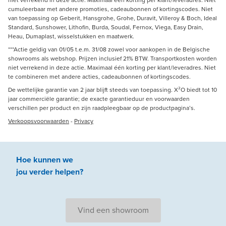
cumuleerbaar met andere promoties, cadeaubonnen of kortingscodes. Niet
van toepassing op Geberit, Hansgrohe, Grohe, Duravit, Villeroy & Boch, Ideal
Standard, Sunshower, Lithofin, Burda, Soudal, Fernox, Viega, Easy Drain,
Heau, Dumaplast, wisselstukken en maatwerk.
***Actie geldig van 01/05 t.e.m. 31/08 zowel voor aankopen in de Belgische
showrooms als webshop. Prijzen inclusief 21% BTW. Transportkosten worden
niet verrekend in deze actie. Maximaal één korting per klant/leveradres. Niet
te combineren met andere acties, cadeaubonnen of kortingscodes.
De wettelijke garantie van 2 jaar blijft steeds van toepassing. X²O biedt tot 10
jaar commerciële garantie; de exacte garantieduur en voorwaarden
verschillen per product en zijn raadpleegbaar op de productpagina’s.
Verkoopsvoorwaarden
-
Privacy
Hoe kunnen we
jou
verder
helpen
?
Vind een showroom