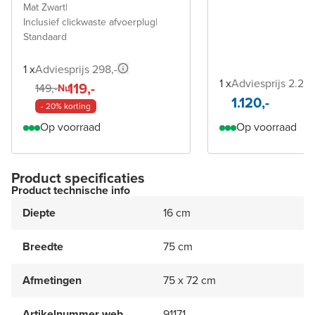
Mat Zwart
|
Inclusief clickwaste afvoerplug
|
Standaard
1 x
Adviesprijs 298,-
1 x
Adviesprijs 2.240
119,-
149,-
Nu
1.120,-
- 20% korting
Op voorraad
Op voorraad
Product specificaties
Product technische info
Diepte
16 cm
Breedte
75 cm
Afmetingen
75 x 72 cm
Artikelnummer web
91171