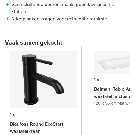
Zachtsluitende deuren: maakt geen lawaai bij het
sluiten
2 legplanken zorgen voor extra opbergruimte
Vaak samen gekocht
1 x
Balmani Tablo Arc
wastafel, inclusief
120 x 55 cm
|
Mat wit
|
S
1 x
Blaufoss Round EcoStart
wastafelkraan