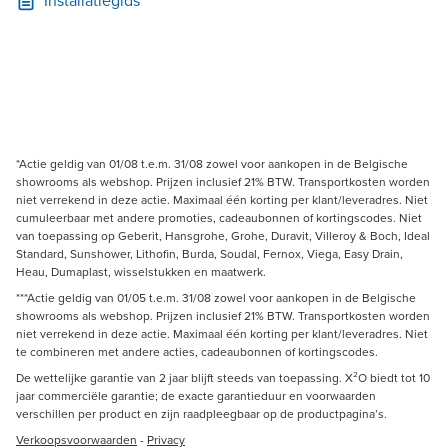
Installatiegids
*Actie geldig van 01/08 t.e.m. 31/08 zowel voor aankopen in de Belgische
showrooms als webshop. Prijzen inclusief 21% BTW. Transportkosten worden
niet verrekend in deze actie. Maximaal één korting per klant/leveradres. Niet
cumuleerbaar met andere promoties, cadeaubonnen of kortingscodes. Niet
van toepassing op Geberit, Hansgrohe, Grohe, Duravit, Villeroy & Boch, Ideal
Standard, Sunshower, Lithofin, Burda, Soudal, Fernox, Viega, Easy Drain,
Heau, Dumaplast, wisselstukken en maatwerk.
***Actie geldig van 01/05 t.e.m. 31/08 zowel voor aankopen in de Belgische
showrooms als webshop. Prijzen inclusief 21% BTW. Transportkosten worden
niet verrekend in deze actie. Maximaal één korting per klant/leveradres. Niet
te combineren met andere acties, cadeaubonnen of kortingscodes.
De wettelijke garantie van 2 jaar blijft steeds van toepassing. X²O biedt tot 10
jaar commerciële garantie; de exacte garantieduur en voorwaarden
verschillen per product en zijn raadpleegbaar op de productpagina’s.
Verkoopsvoorwaarden
-
Privacy