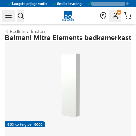
Laagste prijsgarantie
Snelle levering
general.navigation.toggle_menu.label
general.navigation.toggle_menu.label
Badkamerkasten
Balmani Mitra Elements badkamerkast
€60 korting per €600