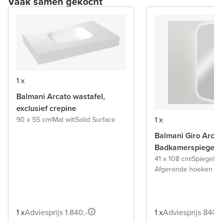
Vaak samen gekocht
1 x
Balmani Arcato wastafel,
exclusief crepine
1 x
90 x 55 cm
|
Mat wit
|
Solid Surface
Balmani Giro Arca
Badkamerspiegel
41 x 108 cm
|
Spiegel z
Afgeronde hoeken
1 x
Adviesprijs 1.840,-
1 x
Adviesprijs 840,-