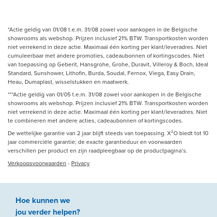
*Actie geldig van 01/08 t.e.m. 31/08 zowel voor aankopen in de Belgische
showrooms als webshop. Prijzen inclusief 21% BTW. Transportkosten worden
niet verrekend in deze actie. Maximaal één korting per klant/leveradres. Niet
cumuleerbaar met andere promoties, cadeaubonnen of kortingscodes. Niet
van toepassing op Geberit, Hansgrohe, Grohe, Duravit, Villeroy & Boch, Ideal
Standard, Sunshower, Lithofin, Burda, Soudal, Fernox, Viega, Easy Drain,
Heau, Dumaplast, wisselstukken en maatwerk.
***Actie geldig van 01/05 t.e.m. 31/08 zowel voor aankopen in de Belgische
showrooms als webshop. Prijzen inclusief 21% BTW. Transportkosten worden
niet verrekend in deze actie. Maximaal één korting per klant/leveradres. Niet
te combineren met andere acties, cadeaubonnen of kortingscodes.
De wettelijke garantie van 2 jaar blijft steeds van toepassing. X²O biedt tot 10
jaar commerciële garantie; de exacte garantieduur en voorwaarden
verschillen per product en zijn raadpleegbaar op de productpagina’s.
Verkoopsvoorwaarden
-
Privacy
Hoe kunnen we
jou
verder
helpen
?