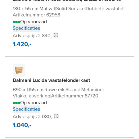
180 x 55 cm
|
Mat wit
|
Solid Surface
|
Dubbele wastafel
|
Artikelnummer 62958
Op voorraad
Specificaties
Adviesprijs 2.840,-
1.420,-
Balmani Lucida wastafelonderkast
B90 x D55 cm
|
Ruwe eik
|
Staand
|
Melamine
|
Vlakke afwerking
|
Artikelnummer 87720
Op voorraad
Specificaties
Adviesprijs 2.080,-
1.040,-