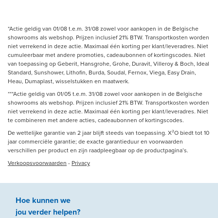
*Actie geldig van 01/08 t.e.m. 31/08 zowel voor aankopen in de Belgische
showrooms als webshop. Prijzen inclusief 21% BTW. Transportkosten worden
niet verrekend in deze actie. Maximaal één korting per klant/leveradres. Niet
cumuleerbaar met andere promoties, cadeaubonnen of kortingscodes. Niet
van toepassing op Geberit, Hansgrohe, Grohe, Duravit, Villeroy & Boch, Ideal
Standard, Sunshower, Lithofin, Burda, Soudal, Fernox, Viega, Easy Drain,
Heau, Dumaplast, wisselstukken en maatwerk.
***Actie geldig van 01/05 t.e.m. 31/08 zowel voor aankopen in de Belgische
showrooms als webshop. Prijzen inclusief 21% BTW. Transportkosten worden
niet verrekend in deze actie. Maximaal één korting per klant/leveradres. Niet
te combineren met andere acties, cadeaubonnen of kortingscodes.
De wettelijke garantie van 2 jaar blijft steeds van toepassing. X²O biedt tot 10
jaar commerciële garantie; de exacte garantieduur en voorwaarden
verschillen per product en zijn raadpleegbaar op de productpagina’s.
Verkoopsvoorwaarden
-
Privacy
Hoe kunnen we
jou
verder
helpen
?