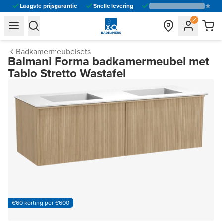
Laagste prijsgarantie
Snelle levering
general.navigation.toggle_menu.label
general.navigation.toggle_menu.label
Badkamermeubelsets
Balmani Forma badkamermeubel met
Tablo Stretto Wastafel
€60 korting per €600