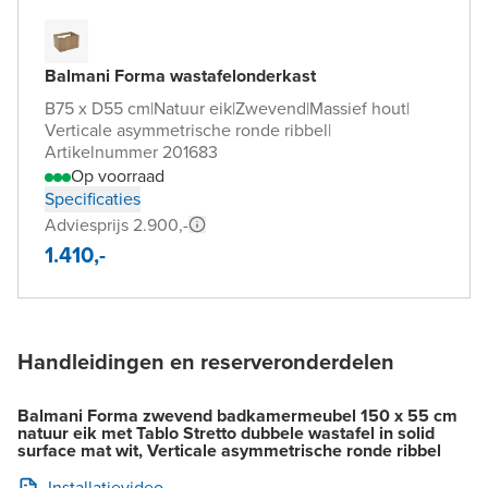
Balmani Forma wastafelonderkast
B75 x D55 cm
|
Natuur eik
|
Zwevend
|
Massief hout
|
Verticale asymmetrische ronde ribbel
|
Artikelnummer 201683
Op voorraad
Specificaties
Adviesprijs 2.900,-
1.410,-
Handleidingen en reserveronderdelen
Balmani Forma zwevend badkamermeubel 150 x 55 cm
natuur eik met Tablo Stretto dubbele wastafel in solid
surface mat wit, Verticale asymmetrische ronde ribbel
Installatievideo