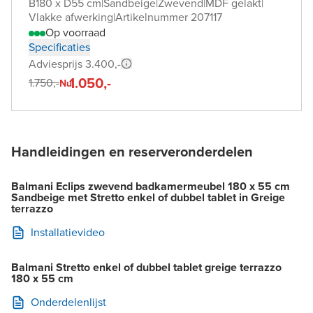
B180 x D55 cm
|
Sandbeige
|
Zwevend
|
MDF gelakt
|
Vlakke afwerking
|
Artikelnummer 207117
Op voorraad
Specificaties
Adviesprijs 3.400,-
1.050,-
1.750,-
Nu
Handleidingen en reserveronderdelen
Balmani Eclips zwevend badkamermeubel 180 x 55 cm
Sandbeige met Stretto enkel of dubbel tablet in Greige
terrazzo
Installatievideo
Balmani Stretto enkel of dubbel tablet greige terrazzo
180 x 55 cm
Onderdelenlijst