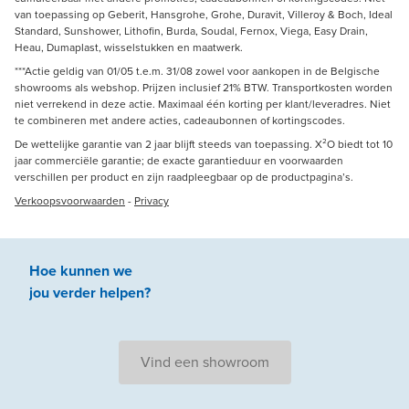
van toepassing op Geberit, Hansgrohe, Grohe, Duravit, Villeroy & Boch, Ideal
Standard, Sunshower, Lithofin, Burda, Soudal, Fernox, Viega, Easy Drain,
Heau, Dumaplast, wisselstukken en maatwerk.
***Actie geldig van 01/05 t.e.m. 31/08 zowel voor aankopen in de Belgische
showrooms als webshop. Prijzen inclusief 21% BTW. Transportkosten worden
niet verrekend in deze actie. Maximaal één korting per klant/leveradres. Niet
te combineren met andere acties, cadeaubonnen of kortingscodes.
De wettelijke garantie van 2 jaar blijft steeds van toepassing. X²O biedt tot 10
jaar commerciële garantie; de exacte garantieduur en voorwaarden
verschillen per product en zijn raadpleegbaar op de productpagina’s.
Verkoopsvoorwaarden
-
Privacy
Hoe kunnen we
jou
verder
helpen
?
Vind een showroom