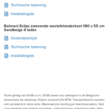
Technische tekening
Installatiegids
Balmani Eclips zwevende wastafelonderkast 180 x 55 cm
Sandbeige 4 lades
Onderdelenlijst
Technische tekening
Installatiegids
*Actie geldig van 01/08 t.e.m. 31/08 zowel voor aankopen in de Belgische
showrooms als webshop. Prijzen inclusief 21% BTW. Transportkosten worden
niet verrekend in deze actie. Maximaal één korting per klant/leveradres. Niet
cumuleerbaar met andere promoties, cadeaubonnen of kortingscodes. Niet