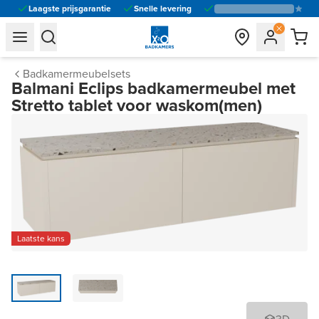
Laagste prijsgarantie
Snelle levering
general.navigation.toggle_menu.label
general.navigation.toggle_menu.label
Badkamermeubelsets
Balmani Eclips badkamermeubel met
Stretto tablet voor waskom(men)
Laatste kans