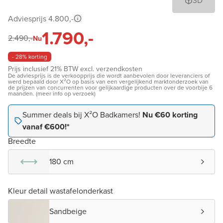
3D
Adviesprijs 4.800,-
1.790,-
2.490,-
Nu
- 28% korting
Prijs inclusief 21% BTW excl. verzendkosten
De adviesprijs is de verkoopprijs die wordt aanbevolen door leveranciers of
werd bepaald door X²O op basis van een vergelijkend marktonderzoek van
de prijzen van concurrenten voor gelijkaardige producten over de voorbije 6
maanden. (meer info op verzoek)
Summer deals bij X²O Badkamers!
Nu €60 korting
vanaf €600!*
Breedte
180 cm
Kleur detail wastafelonderkast
Sandbeige