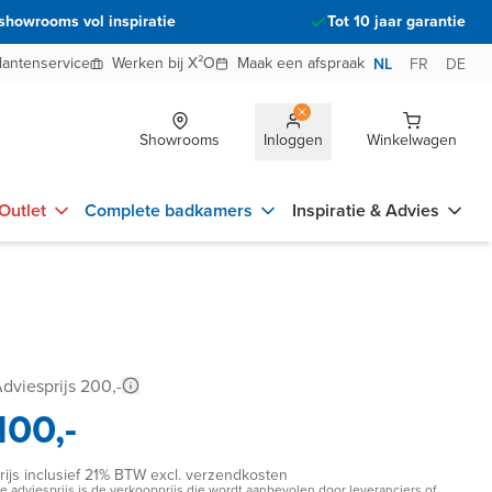
showrooms vol inspiratie
Tot 10 jaar garantie
lantenservice
Werken bij X²O
Maak een afspraak
NL
FR
DE
Showrooms
Inloggen
Winkelwagen
Outlet
Complete badkamers
Inspiratie & Advies
dviesprijs 200,-
100,-
rijs inclusief 21% BTW excl. verzendkosten
e adviesprijs is de verkoopprijs die wordt aanbevolen door leveranciers of