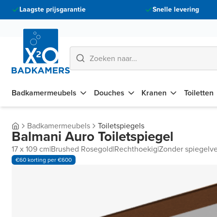
Laagste prijsgarantie
Snelle levering
Badkamermeubels
Douches
Kranen
Toiletten
Badkamermeubels
Toiletspiegels
Balmani Auro Toiletspiegel
17 x 109 cm
|
Brushed Rosegold
|
Rechthoekig
|
Zonder spiegelve
€60 korting per €600