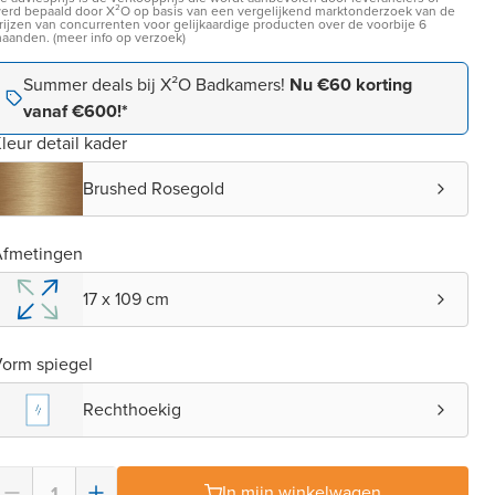
erd bepaald door X²O op basis van een vergelijkend marktonderzoek van de
rijzen van concurrenten voor gelijkaardige producten over de voorbije 6
aanden. (meer info op verzoek)
Summer deals bij X²O Badkamers!
Nu €60 korting
vanaf €600!*
leur detail kader
Brushed Rosegold
Afmetingen
17 x 109 cm
orm spiegel
Rechthoekig
In mijn winkelwagen