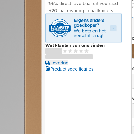
95% direct leverbaar uit voorraad
w
p
+20 jaar ervaring in badkamers
m
K
Wat klanten van ons vinden
Levering
Product specificaties
V