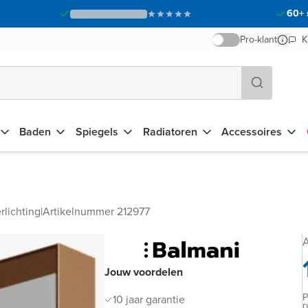
60+ 
Pro-klant
K
Baden
Spiegels
Radiatoren
Accessoires
rlichting
|
Artikelnummer 212977
A
Jouw voordelen
P
10 jaar garantie
D