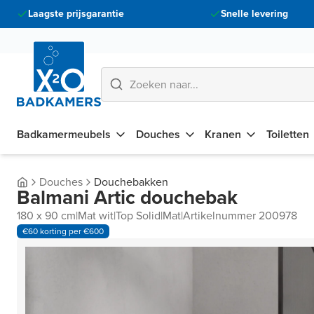
Laagste prijsgarantie
Snelle levering
Badkamermeubels
Douches
Kranen
Toiletten
Douches
Douchebakken
Balmani Artic douchebak
180 x 90 cm
|
Mat wit
|
Top Solid
|
Mat
|
Artikelnummer 200978
€60 korting per €600