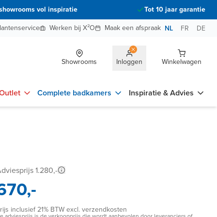
showrooms vol inspiratie
Tot 10 jaar garantie
lantenservice
Werken bij X²O
Maak een afspraak
NL
FR
DE
Showrooms
Inloggen
Winkelwagen
Outlet
Complete badkamers
Inspiratie & Advies
dviesprijs 1.280,-
670,-
rijs inclusief 21% BTW excl. verzendkosten
e adviesprijs is de verkoopprijs die wordt aanbevolen door leveranciers of