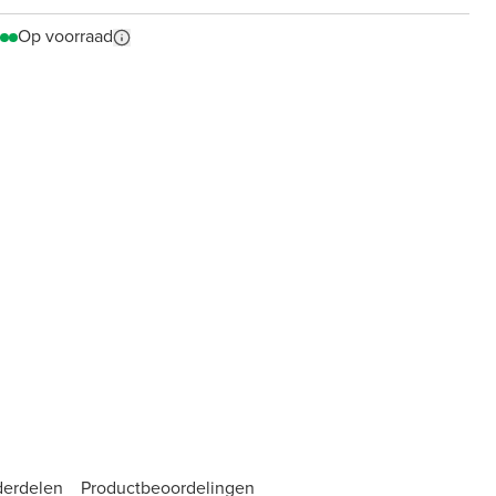
Op voorraad
derdelen
Product­beoordelingen