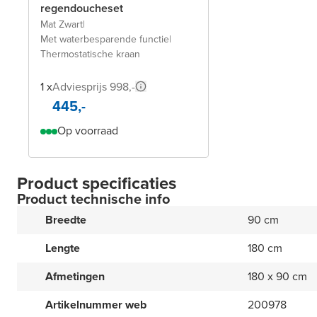
regendoucheset
Mat Zwart
|
Met waterbesparende functie
|
Thermostatische kraan
1 x
Adviesprijs 998,-
445,-
Op voorraad
Product specificaties
Product technische info
Breedte
90 cm
Lengte
180 cm
Afmetingen
180 x 90 cm
Artikelnummer web
200978