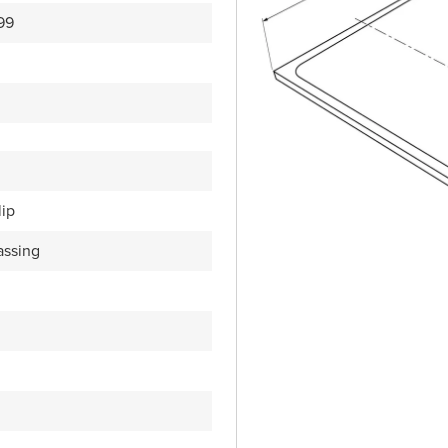
99
lip
assing