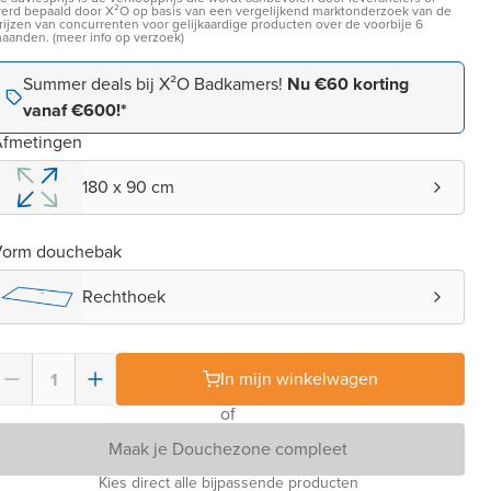
erd bepaald door X²O op basis van een vergelijkend marktonderzoek van de
rijzen van concurrenten voor gelijkaardige producten over de voorbije 6
aanden. (meer info op verzoek)
Summer deals bij X²O Badkamers!
Nu €60 korting
vanaf €600!*
Afmetingen
180 x 90 cm
Vorm douchebak
Rechthoek
In mijn winkelwagen
of
Maak je Douchezone compleet
Kies direct alle bijpassende producten