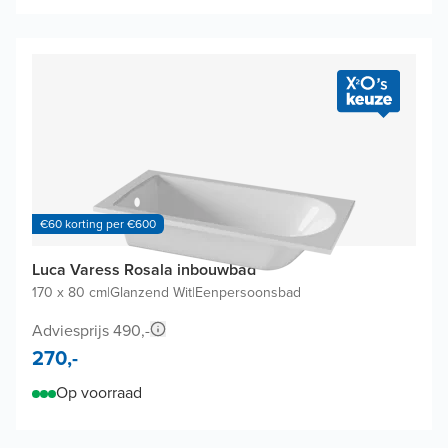
€60 korting per €600
Luca Varess Rosala inbouwbad
170 x 80 cm
|
Glanzend Wit
|
Eenpersoonsbad
Adviesprijs 490,-
270,-
Op voorraad