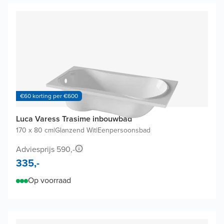
€60 korting per €600
Luca Varess Trasime inbouwbad
170 x 80 cm
|
Glanzend Wit
|
Eenpersoonsbad
Adviesprijs 590,-
335,-
Op voorraad