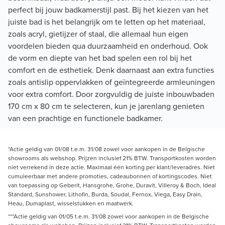
perfect bij jouw badkamerstijl past. Bij het kiezen van het
juiste bad is het belangrijk om te letten op het materiaal,
zoals acryl, gietijzer of staal, die allemaal hun eigen
voordelen bieden qua duurzaamheid en onderhoud. Ook
de vorm en diepte van het bad spelen een rol bij het
comfort en de esthetiek. Denk daarnaast aan extra functies
zoals antislip oppervlakken of geïntegreerde armleuningen
voor extra comfort. Door zorgvuldig de juiste inbouwbaden
170 cm x 80 cm te selecteren, kun je jarenlang genieten
van een prachtige en functionele badkamer.
*Actie geldig van 01/08 t.e.m. 31/08 zowel voor aankopen in de Belgische
showrooms als webshop. Prijzen inclusief 21% BTW. Transportkosten worden
niet verrekend in deze actie. Maximaal één korting per klant/leveradres. Niet
cumuleerbaar met andere promoties, cadeaubonnen of kortingscodes. Niet
van toepassing op Geberit, Hansgrohe, Grohe, Duravit, Villeroy & Boch, Ideal
Standard, Sunshower, Lithofin, Burda, Soudal, Fernox, Viega, Easy Drain,
Heau, Dumaplast, wisselstukken en maatwerk.
***Actie geldig van 01/05 t.e.m. 31/08 zowel voor aankopen in de Belgische