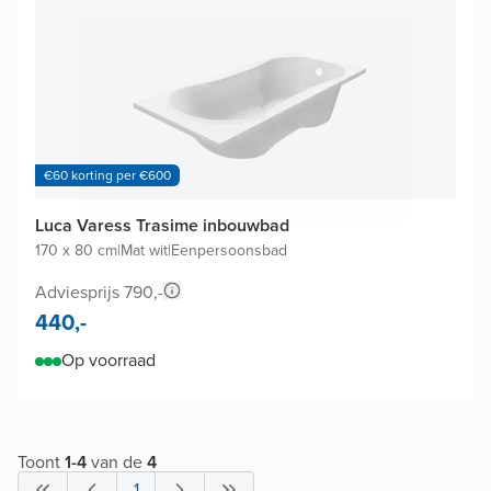
€60 korting per €600
Luca Varess Trasime inbouwbad
170 x 80 cm
|
Mat wit
|
Eenpersoonsbad
Adviesprijs 790,-
440,-
Op voorraad
Toont
1
-
4
van de
4
1