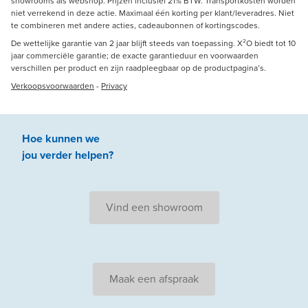
showrooms als webshop. Prijzen inclusief 21% BTW. Transportkosten worden
niet verrekend in deze actie. Maximaal één korting per klant/leveradres. Niet
te combineren met andere acties, cadeaubonnen of kortingscodes.
De wettelijke garantie van 2 jaar blijft steeds van toepassing. X²O biedt tot 10
jaar commerciële garantie; de exacte garantieduur en voorwaarden
verschillen per product en zijn raadpleegbaar op de productpagina’s.
Verkoopsvoorwaarden
-
Privacy
Hoe kunnen we
jou
verder
helpen
?
Vind een showroom
Maak een afspraak