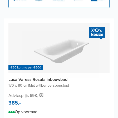
€60 korting per €600
Luca Varess Rosala inbouwbad
170 x 80 cm
|
Mat wit
|
Eenpersoonsbad
Adviesprijs 698,-
385,-
Op voorraad