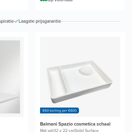
piratie
Laagste prijsgarantie
€60 korting per €600
Balmani Spazio cosmetica schaal
Mat wit
|
32 x 22 cm
|
Solid Surface