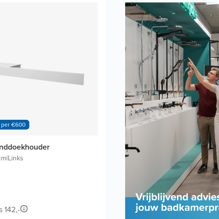
 per €600
anddoekhouder
cm
|
Links
s 142,-