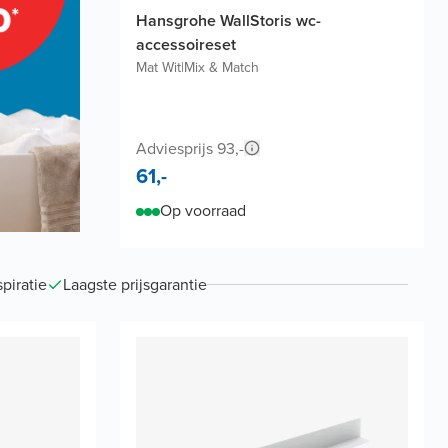
Hansgrohe WallStoris wc-
accessoireset
Mat Wit
|
Mix & Match
Adviesprijs 93,-
61,-
Op voorraad
piratie
Laagste prijsgarantie