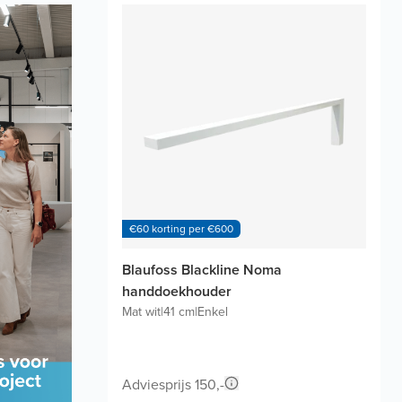
€60 korting per €600
Blaufoss Blackline Noma
handdoekhouder
Mat wit
|
41 cm
|
Enkel
Adviesprijs 150,-