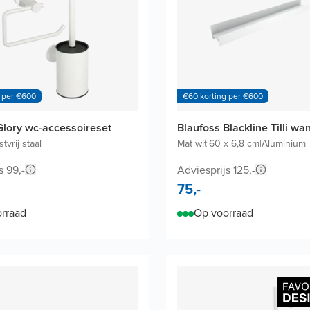
 per €600
€60 korting per €600
Glory wc-accessoireset
Blaufoss Blackline Tilli w
tvrij staal
Mat wit
|
60 x 6,8 cm
|
Aluminium
s 99,-
Adviesprijs 125,-
75,-
rraad
Op voorraad