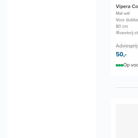
Vipera C
Mat wit
|
Voor dubbel
80 cm
|
Roestvrij st
Adviesprij
50,-
Op voo