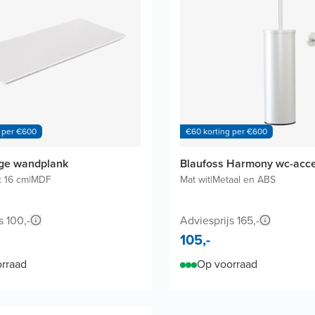
 per €600
€60 korting per €600
dge wandplank
Blaufoss Harmony wc-acce
x 16 cm
|
MDF
Mat wit
|
Metaal en ABS
s 100,-
Adviesprijs 165,-
105,-
rraad
Op voorraad