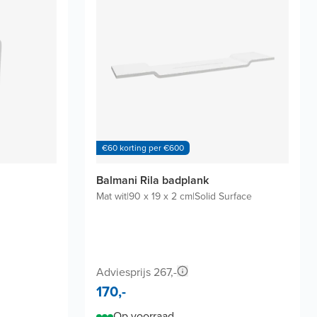
€60 korting per €600
Balmani Rila badplank
Mat wit
|
90 x 19 x 2 cm
|
Solid Surface
Adviesprijs 267,-
170,-
Op voorraad