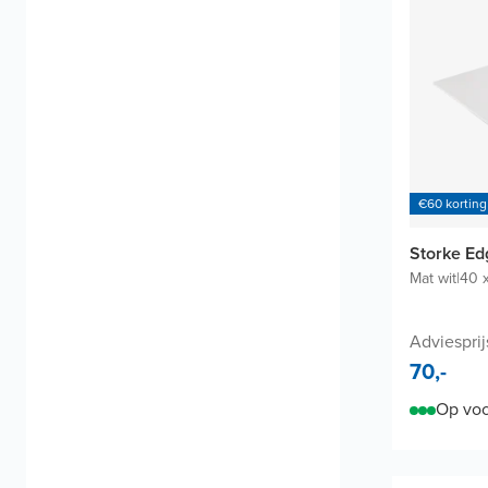
€60 korting
Storke E
Mat wit
|
40 
Adviesprij
70,-
Op voo