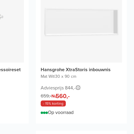
ssoireset
Hansgrohe XtraStoris inbouwnis
Mat Wit
|
30 x 90 cm
Adviesprijs 844,-
560,-
659,-
Nu
- 15% korting
Op voorraad