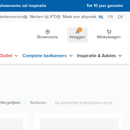
showrooms vol inspiratie
Tot 10 jaar garantie
lantenservice
Werken bij X²O
Maak een afspraak
NL
FR
DE
Showrooms
Inloggen
Winkelwagen
Outlet
Complete badkamers
Inspiratie & Advies
Vergelijken
Sorteren
: