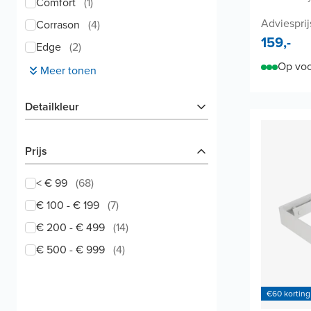
Comfort
(
1
)
Adviesprij
Corrason
(
4
)
159,-
Edge
(
2
)
Op voo
Meer tonen
Detailkleur
Prijs
< € 99
(
68
)
€ 100 - € 199
(
7
)
€ 200 - € 499
(
14
)
€ 500 - € 999
(
4
)
€60 korting