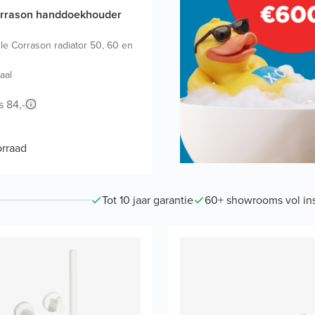
orrason handdoekhouder
e Corrason radiator 50, 60 en
aal
s 84,-
rraad
Tot 10 jaar garantie
60+ showrooms vol ins