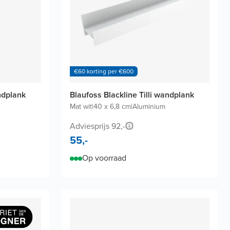
€60 korting per €600
andplank
Blaufoss Blackline Tilli wandplank
Mat wit
|
40 x 6,8 cm
|
Aluminium
Adviesprijs 92,-
55,-
Op voorraad