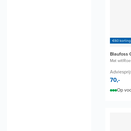
€60 korting
Blaufoss 
Mat wit
|
Roes
Adviesprij
70,-
Op voo