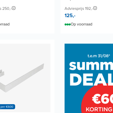
s 250,-
Adviesprijs 192,-
125,-
rraad
Op voorraad
 per €600