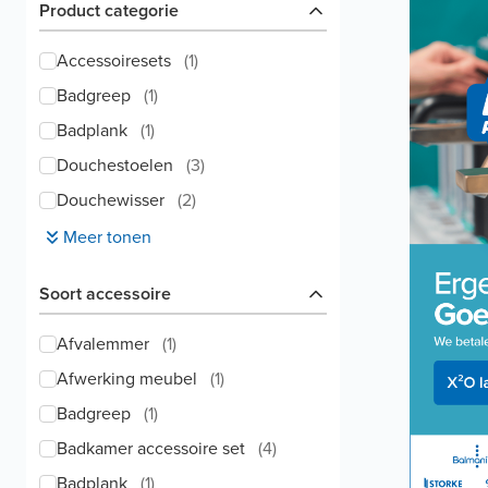
Product categorie
Accessoiresets
(
1
)
Badgreep
(
1
)
Badplank
(
1
)
Douchestoelen
(
3
)
Douchewisser
(
2
)
Meer tonen
Soort accessoire
Afvalemmer
(
1
)
Afwerking meubel
(
1
)
Badgreep
(
1
)
Badkamer accessoire set
(
4
)
Badplank
(
1
)