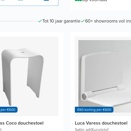
Tot 10 jaar garantie
60+ showrooms vol ins
 per €600
€60 korting per €600
ss Coco douchestoel
Luca Varess douchestoel
l
Satijn wit
|
Kunststof