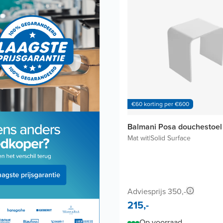
€60 korting per €600
Balmani Posa douchestoel
Mat wit
|
Solid Surface
Adviesprijs 350,-
215,-
Op voorraad