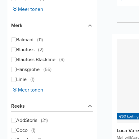
Meer tonen
Merk
Balmani
(
11
)
Blaufoss
(
2
)
Blaufoss Blackline
(
9
)
Hansgrohe
(
55
)
Linie
(
1
)
Meer tonen
Reeks
€60 korting
AddStoris
(
21
)
Coco
(
1
)
Luca Vare
Mat wit
|
Acry