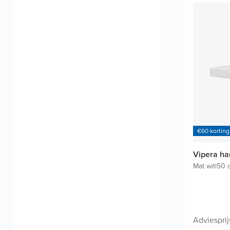
€60 korting
Vipera h
Mat wit
|
50 
Adviesprij