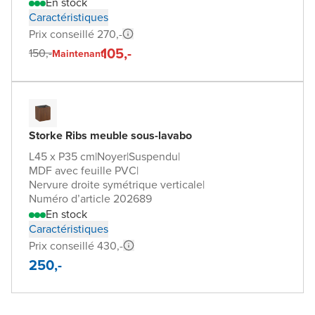
En stock
Caractéristiques
Prix conseillé 270,-
105,-
150,-
Maintenant
Storke Ribs meuble sous-lavabo
L45 x P35 cm
|
Noyer
|
Suspendu
|
MDF avec feuille PVC
|
Nervure droite symétrique verticale
|
Numéro d’article 202689
En stock
Caractéristiques
Prix conseillé 430,-
250,-