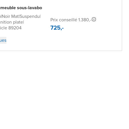
 meuble sous-lavabo
m
|
Noir Mat
|
Suspendu
|
Prix conseillé 1.380,-
inition plate
|
725,-
icle 89204
ques