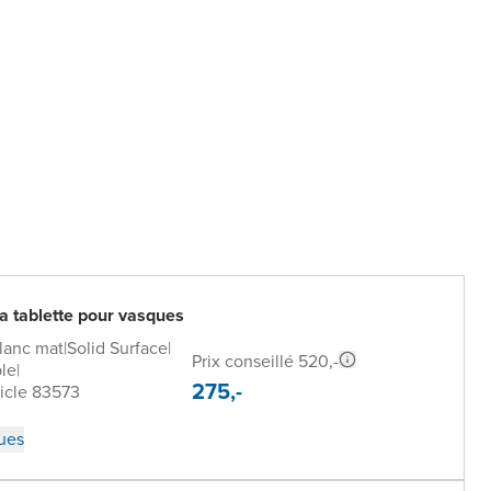
a tablette pour vasques
lanc mat
|
Solid Surface
|
Prix conseillé 520,-
ple
|
275,-
icle 83573
ques