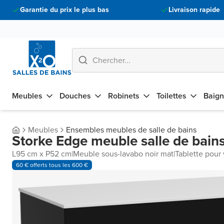
Garantie du prix le plus bas
Livraison rapide
Meubles
Douches
Robinets
Toilettes
Baign
Meubles
Ensembles meubles de salle de bains
Storke Edge meuble salle de bains
L95 cm x P52 cm
|
Meuble sous-lavabo noir mat
|
Tablette pour
60 € offerts tous les 600 €