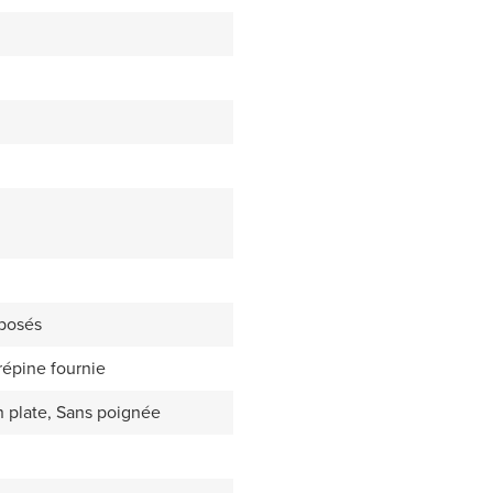
rposés
répine fournie
 plate, Sans poignée