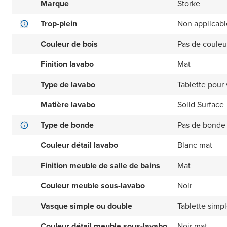
Marque
Storke
Trop-plein
Non applicabl
Couleur de bois
Pas de couleu
Finition lavabo
Mat
Type de lavabo
Tablette pour
Matière lavabo
Solid Surface
Type de bonde
Pas de bonde 
Couleur détail lavabo
Blanc mat
Finition meuble de salle de bains
Mat
Couleur meuble sous-lavabo
Noir
Vasque simple ou double
Tablette simp
Couleur détail meuble sous-lavabo
Noir mat