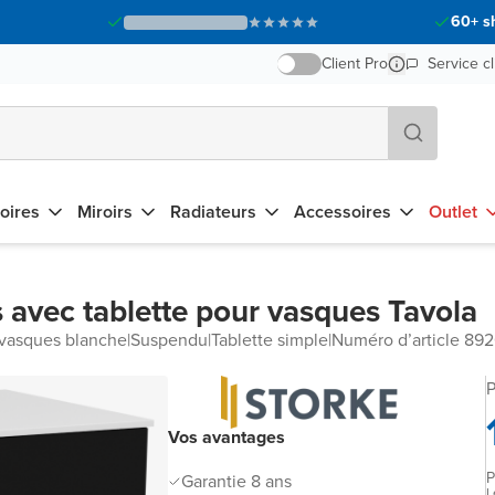
60+ s
Client Pro
Service cl
oires
Miroirs
Radiateurs
Accessoires
Outlet
 avec tablette pour vasques Tavola
 vasques blanche
|
Suspendu
|
Tablette simple
|
Numéro d’article 8
P
Vos avantages
P
Garantie 8 ans
L