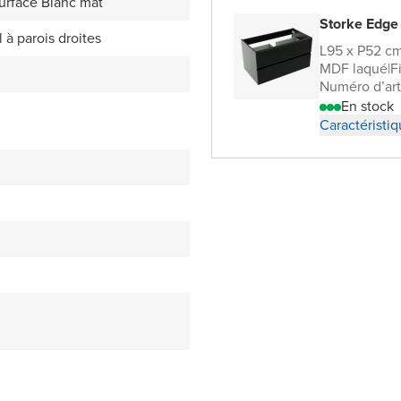
Surface Blanc mat
Storke Edge
l à parois droites
L95 x P52 c
MDF laqué
|
F
Numéro d’art
En stock
Caractéristi
3