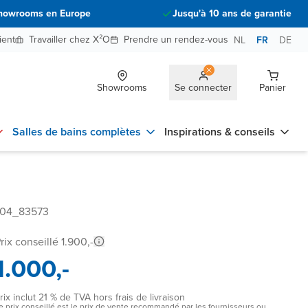
howrooms en Europe
Jusqu'à 10 ans de garantie
ient
Travailler chez X²O
Prendre un rendez-vous
NL
FR
DE
Showrooms
Se connecter
Panier
Salles de bains complètes
Inspirations & conseils
9204_83573
rix conseillé 1.900,-
1.000,-
rix inclut 21 % de TVA hors frais de livraison
e prix conseillé est le prix de vente recommandé par les fournisseurs ou