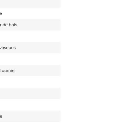
e
r de bois
 vasques
fournie
le