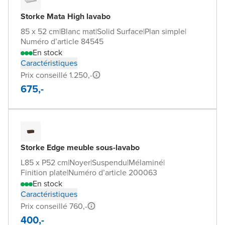
Storke Mata High lavabo
85 x 52 cm
|
Blanc mat
|
Solid Surface
|
Plan simple
|
Numéro d’article 84545
En stock
Caractéristiques
Prix conseillé 1.250,-
675,-
Storke Edge meuble sous-lavabo
L85 x P52 cm
|
Noyer
|
Suspendu
|
Mélaminé
|
Finition plate
|
Numéro d’article 200063
En stock
Caractéristiques
Prix conseillé 760,-
400,-