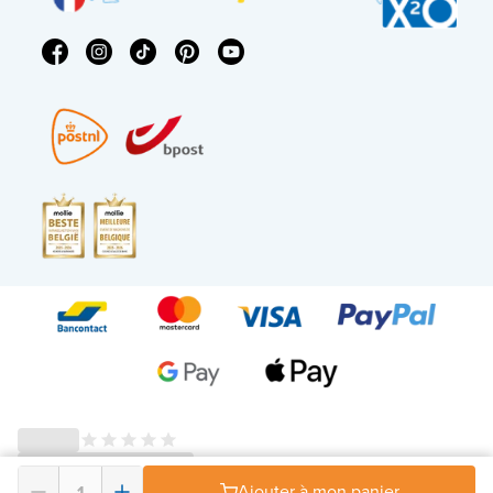
© 2026 - X²O Salles de bains – Numéro de TVA : BE0627.861.895 -
Ajouter à mon panier