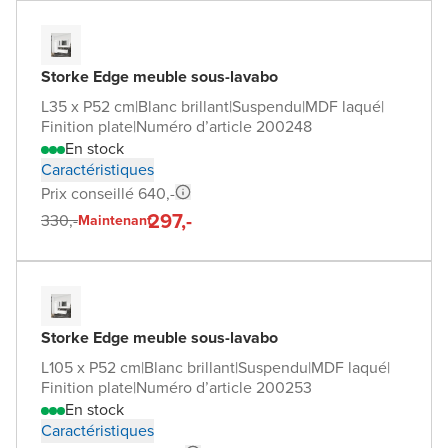
Storke Edge meuble sous-lavabo
L35 x P52 cm
|
Blanc brillant
|
Suspendu
|
MDF laqué
|
Finition plate
|
Numéro d’article 200248
En stock
Caractéristiques
Prix conseillé 640,-
297,-
330,-
Maintenant
Storke Edge meuble sous-lavabo
L105 x P52 cm
|
Blanc brillant
|
Suspendu
|
MDF laqué
|
Finition plate
|
Numéro d’article 200253
En stock
Caractéristiques