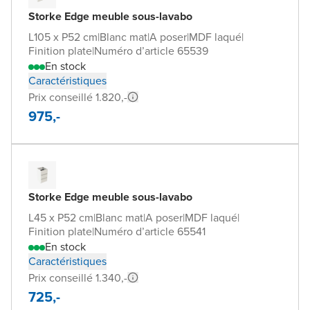
Storke Edge meuble sous-lavabo
L105 x P52 cm
|
Blanc mat
|
A poser
|
MDF laqué
|
Finition plate
|
Numéro d’article 65539
En stock
Caractéristiques
Prix conseillé 1.820,-
975,-
Storke Edge meuble sous-lavabo
L45 x P52 cm
|
Blanc mat
|
A poser
|
MDF laqué
|
Finition plate
|
Numéro d’article 65541
En stock
Caractéristiques
Prix conseillé 1.340,-
725,-