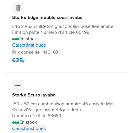
Storke Edge meuble sous-lavabo
L45 x P52 cm
|
Béton gris foncé
|
A poser
|
Mélaminé
|
Finition plate
|
Numéro d’article 65499
En stock
Caractéristiques
Prix conseillé 1.140,-
625,-
Storke Scuro lavabo
150 x 52 cm combinaison armoire 45 cm
|
Noir Mat
|
Quartz
|
Vasque asymétrique droite
|
Numéro d’article 83689
En stock
Caractéristiques