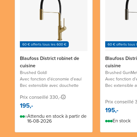
60 € offerts tous les 600 €
60 € offerts tous 
Blaufoss District robinet de
Blaufoss Distri
cuisine
cuisine
Brushed Gold
|
Brushed GunMet
Avec fonction d'économie d'eau
|
Avec fonction d
Bec extensible avec douchette
Bec extensible 
Prix conseillé 330,-
Prix conseillé 
195,-
195,-
Attendu en stock à partir de
En stock
16-08-2026