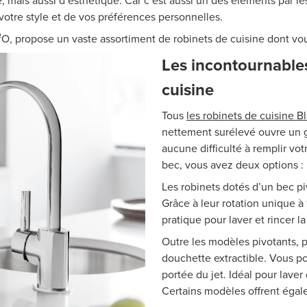
é, mais aussi d’esthétique. Car c’est aussi un des éléments par l
votre style et de vos préférences personnelles.
O, propose un vaste assortiment de robinets de cuisine dont vou
Les incontournables
cuisine
Tous
les robinets de cuisine B
nettement surélevé ouvre un gr
aucune difficulté à remplir vot
bec, vous avez deux options : 
Les robinets dotés d’un bec pi
Grâce à leur rotation unique à
pratique pour laver et rincer la
Outre les modèles pivotants, p
douchette extractible. Vous po
portée du jet. Idéal pour lave
Certains modèles offrent égale