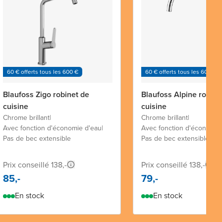
60 € offerts tous les 600 €
60 € offerts tous les 600 €
Blaufoss Zigo robinet de
Blaufoss Alpine robine
cuisine
cuisine
Chrome brillant
|
Chrome brillant
|
Avec fonction d'économie d'eau
|
Avec fonction d'économie
Pas de bec extensible
Pas de bec extensible
Prix conseillé 138,-
Prix conseillé 138,-
85,-
79,-
En stock
En stock