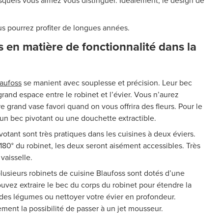
esquels vous aimez vous distinguer. Idéalement, le design de
s pourrez profiter de longues années.
 en matière de fonctionnalité dans la
laufoss
se manient avec souplesse et précision. Leur bec
and espace entre le robinet et l’évier. Vous n’aurez
re grand vase favori quand on vous offrira des fleurs. Pour le
un bec pivotant ou une douchette extractible.
votant sont très pratiques dans les cuisines à deux éviers.
 180° du robinet, les deux seront aisément accessibles. Très
 vaisselle.
lusieurs robinets de cuisine Blaufoss sont dotés d’une
uvez extraire le bec du corps du robinet pour étendre la
r des légumes ou nettoyer votre évier en profondeur.
ment la possibilité de passer à un jet mousseur.