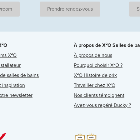
wroom
Prendre rendez-vous
S
 X²O
À propos de X²O Salles de ba
oms X²O
À propos de nous
stallateur
Pourquoi choisir X²O ?
 de salles de bains
X²O Histoire de prix
 inspiration
Travailler chez X²O
notre newsletter
Nos clients témoignent
s
Avez-vous repéré Ducky ?