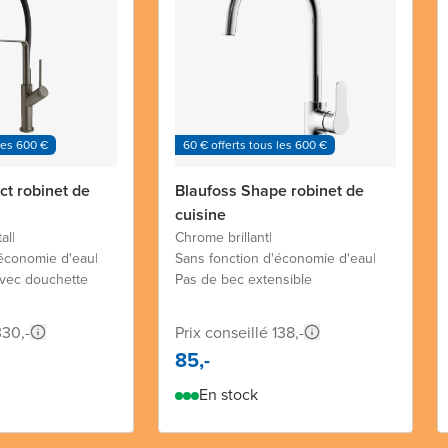
les 600 €
60 € offerts tous les 600 €
ct robinet de
Blaufoss Shape robinet de
cuisine
al
|
Chrome brillant
|
'économie d'eau
|
Sans fonction d'économie d'eau
|
avec douchette
Pas de bec extensible
330,-
Prix conseillé 138,-
85,-
En stock