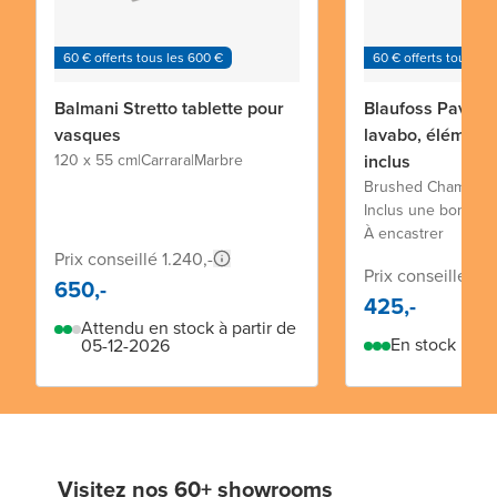
60 € offerts tous les 600 €
60 € offerts tous les
Balmani Stretto tablette pour
Blaufoss Pavilio
vasques
lavabo, élément
120 x 55 cm
|
Carrara
|
Marbre
inclus
Brushed Champagn
Inclus une bonde c
À encastrer
Prix conseillé 1.240,-
Prix conseillé 738
650,-
425,-
Attendu en stock à partir de
En stock
05-12-2026
Visitez nos 60+ showrooms