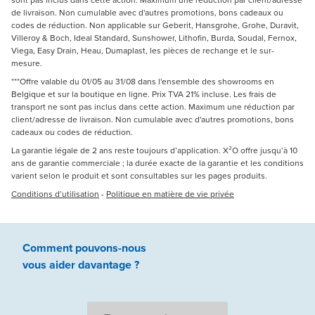
sont pas inclus dans cette action. Maximum une réduction par client/adresse
de livraison. Non cumulable avec d'autres promotions, bons cadeaux ou
codes de réduction. Non applicable sur Geberit, Hansgrohe, Grohe, Duravit,
Villeroy & Boch, Ideal Standard, Sunshower, Lithofin, Burda, Soudal, Fernox,
Viega, Easy Drain, Heau, Dumaplast, les pièces de rechange et le sur-
mesure.
***Offre valable du 01/05 au 31/08 dans l'ensemble des showrooms en
Belgique et sur la boutique en ligne. Prix TVA 21% incluse. Les frais de
transport ne sont pas inclus dans cette action. Maximum une réduction par
client/adresse de livraison. Non cumulable avec d'autres promotions, bons
cadeaux ou codes de réduction.
La garantie légale de 2 ans reste toujours d’application. X²O offre jusqu’à 10
ans de garantie commerciale ; la durée exacte de la garantie et les conditions
varient selon le produit et sont consultables sur les pages produits.
Conditions d’utilisation
-
Politique en matière de vie privée
Comment pouvons-nous
vous aider
davantage ?