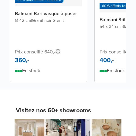
60 € offerts tous les
Balmani Bari vasque à poser
Balmani Still va
Ø 42 cm
|
Granit noir
|
Granit
54 x 34 cm
|
Blanc m
Prix conseillé 640,-
Prix conseillé 84
360,-
400,-
En stock
En stock
Visitez nos 60+ showrooms