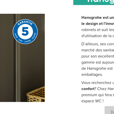
Hansgrohe est une
le design et l’inno
robinets et suit l
d'utilisation de la 
D’ailleurs, ses co
marché des sanitai
pour son excellent
gamme est aujourd
de Hansgrohe est l
emballages.
Vous recherchez 
confort
? Chez Han
premium qui fera s
espace WC !
D