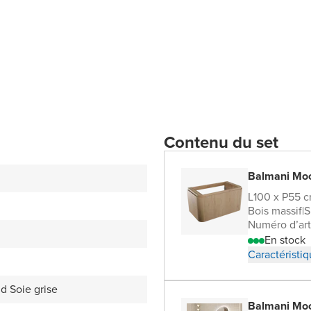
Contenu du set
Balmani Moo
L100 x P55 
Bois massif
|
S
Numéro d’art
En stock
Caractéristi
d Soie grise
Balmani Moo