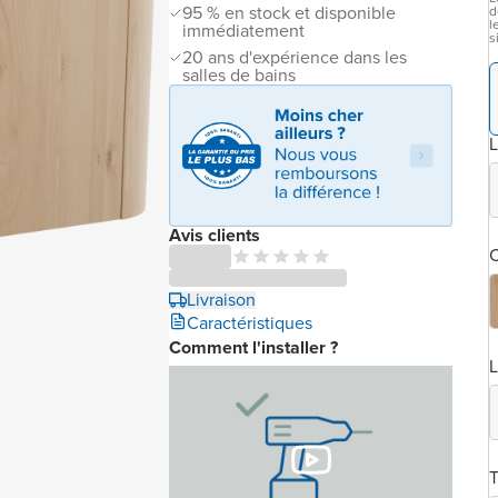
95 % en stock et disponible
d
l
immédiatement
s
20 ans d'expérience dans les
salles de bains
L
Avis clients
C
Livraison
Caractéristiques
Comment l'installer ?
T