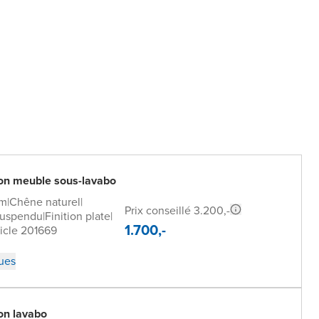
n meuble sous-lavabo
cm
|
Chêne naturel
|
Prix conseillé 3.200,-
uspendu
|
Finition plate
|
1.700,-
icle 201669
ques
n lavabo