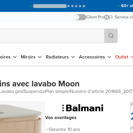
60+ s
Client Pro
Service cl
oires
Miroirs
Radiateurs
Accessoires
Outlet
ins avec lavabo Moon
Lavabo gris
|
Suspendu
|
Plan simple
|
Numéro d’article 201669_201
P
Vos avantages
P
Garantie 10 ans
L