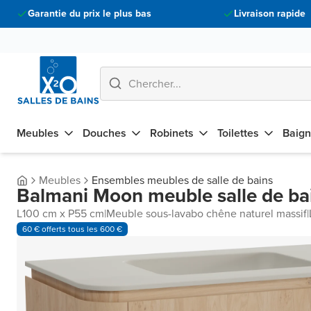
Garantie du prix le plus bas
Livraison rapide
Meubles
Douches
Robinets
Toilettes
Baign
Meubles
Ensembles meubles de salle de bains
Balmani Moon meuble salle de ba
L100 cm x P55 cm
|
Meuble sous-lavabo chêne naturel massif
|
60 € offerts tous les 600 €