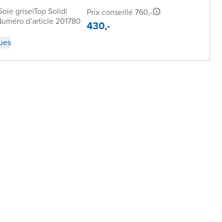
Soie grise
|
Top Solid
|
Prix conseillé 760,-
uméro d’article 201780
430,-
ques