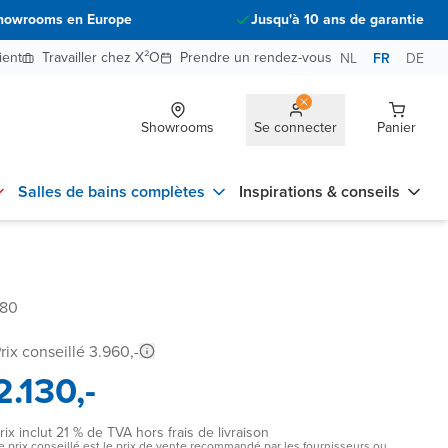
howrooms en Europe
Jusqu'à 10 ans de garantie
ient
Travailler chez X²O
Prendre un rendez-vous
NL
FR
DE
Showrooms
Se connecter
Panier
Salles de bains complètes
Inspirations & conseils
780
rix conseillé 3.960,-
2.130,-
rix inclut 21 % de TVA hors frais de livraison
e prix conseillé est le prix de vente recommandé par les fournisseurs ou