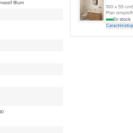
 massif Blum
100 x 55 cm
|
Plan simple
|
N
En stock
Caractéristi
80