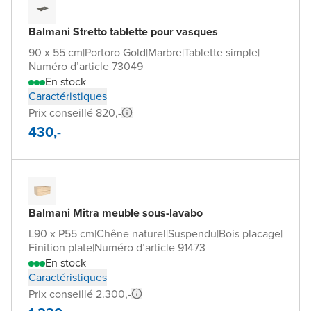
Balmani Stretto tablette pour vasques
90 x 55 cm
|
Portoro Gold
|
Marbre
|
Tablette simple
|
Numéro d’article 73049
En stock
Caractéristiques
Prix conseillé 820,-
430,-
Balmani Mitra meuble sous-lavabo
L90 x P55 cm
|
Chêne naturel
|
Suspendu
|
Bois placage
|
Finition plate
|
Numéro d’article 91473
En stock
Caractéristiques
Prix conseillé 2.300,-