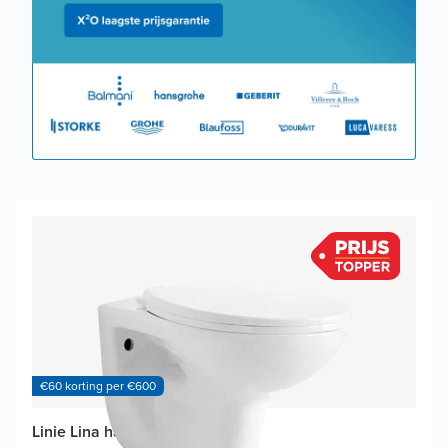
€60 korting per €600
Linie Lina hangtoilet