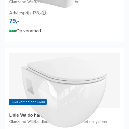
Glanzend Wit
|
Randloos
|
Softclose wc-bril
Adviesprijs 178,-
79,-
Op voorraad
€60 korting per €600
Linie Waldo hangtoilet
Glanzend Wit
|
Randloos
|
Softclose wc-bril met easyclean