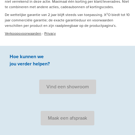
niet verrekend in deze actie. Maximaal één korting per klant/leveradres. Niet
te combineren met andere acties, cadeaubonnen of kortingscodes.
De wettelijke garantie van 2 jaar blijft steeds van toepassing. X²O biedt tot 10
jaar commerciële garantie; de exacte garantieduur en voorwaarden
verschillen per product en zijn raadpleegbaar op de productpagina’s.
Verkoopsvoorwaarden
-
Privacy
Hoe kunnen we
jou
verder
helpen
?
Vind een showroom
Maak een afspraak