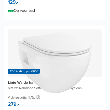
129,-
Op voorraad
€60 korting per €600
Linie Waldo hangtoilet
Mat wit
|
Randloos
|
Softclose wc-bril met easyclean
Adviesprijs 475,-
279,-