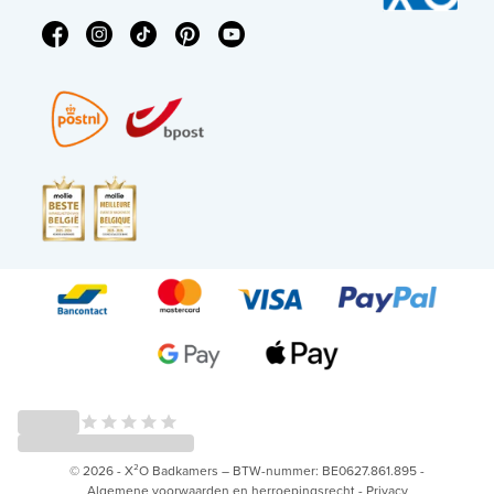
© 2026 - X²O Badkamers – BTW-nummer: BE0627.861.895 -
Algemene voorwaarden en herroepingsrecht
-
Privacy