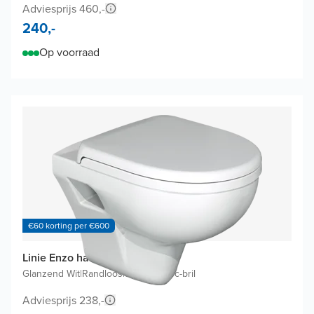
Adviesprijs 460,-
240,-
Op voorraad
€60 korting per €600
Linie Enzo hangtoilet
Glanzend Wit
|
Randloos
|
Softclose wc-bril
Adviesprijs 238,-