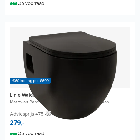
Op voorraad
€60 korting per €600
Linie Waldo hangtoilet
Mat zwart
|
Randloos
|
Softclose wc-bril met easyclean
Adviesprijs 475,-
279,-
Op voorraad