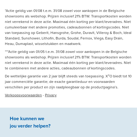
*Actie geldig van 01/08 t.e.m. 31/08 zowel voor aankopen in de Belgische
showrooms als webshop. Prijzen inclusief 21% BTW. Transportkosten worden
niet verrekend in deze actie. Maximaal één korting per klant/leveradres. Niet
cumuleerbaar met andere promoties, cadeaubonnen of kortingscodes. Niet
van toepassing op Geberit, Hansgrohe, Grohe, Duravit, Villeroy & Boch, Ideal
Standard, Sunshower, Lithofin, Burda, Soudal, Fernox, Viega, Easy Drain,
Heau, Dumaplast, wisselstukken en maatwerk.
***Actie geldig van 01/05 t.e.m. 31/08 zowel voor aankopen in de Belgische
showrooms als webshop. Prijzen inclusief 21% BTW. Transportkosten worden
niet verrekend in deze actie. Maximaal één korting per klant/leveradres. Niet
te combineren met andere acties, cadeaubonnen of kortingscodes.
De wettelijke garantie van 2 jaar blijft steeds van toepassing. X²O biedt tot 10
jaar commerciële garantie; de exacte garantieduur en voorwaarden
verschillen per product en zijn raadpleegbaar op de productpagina’s.
Verkoopsvoorwaarden
-
Privacy
Hoe kunnen we
jou
verder
helpen
?