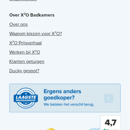
Over X²O Badkamers
Over ons
Waarom kiezen voor X²O?
X²O Prijsverhaal
Werken bij X²O
Klanten getuigen
Ducky gespot?