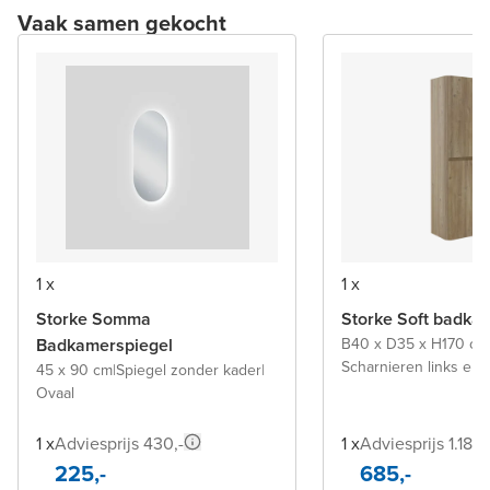
Vaak samen gekocht
1 x
1 x
Storke Somma
Storke Soft badka
Badkamerspiegel
B40 x D35 x H170 cm
Scharnieren links en 
45 x 90 cm
|
Spiegel zonder kader
|
Ovaal
1 x
Adviesprijs 430,-
1 x
Adviesprijs 1.180,
225,-
685,-