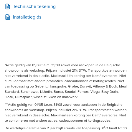
Technische tekening
Installatiegids
*Actie geldig van 01/08 t.e.m. 31/08 zowel voor aankopen in de Belgische
showrooms als webshop. Prijzen inclusief 21% BTW. Transportkosten worden
niet verrekend in deze actie. Maximaal één korting per klant/leveradres. Niet
cumuleerbaar met andere promoties, cadeaubonnen of kortingscodes. Niet
van toepassing op Geberit, Hansgrohe, Grohe, Duravit, Villeroy & Boch, Ideal
Standard, Sunshower, Lithofin, Burda, Soudal, Fernox, Viega, Easy Drain,
Heau, Dumaplast, wisselstukken en maatwerk.
***Actie geldig van 01/05 t.e.m. 31/08 zowel voor aankopen in de Belgische
showrooms als webshop. Prijzen inclusief 21% BTW. Transportkosten worden
niet verrekend in deze actie. Maximaal één korting per klant/leveradres. Niet
te combineren met andere acties, cadeaubonnen of kortingscodes.
De wettelijke garantie van 2 jaar blijft steeds van toepassing. X²O biedt tot 10