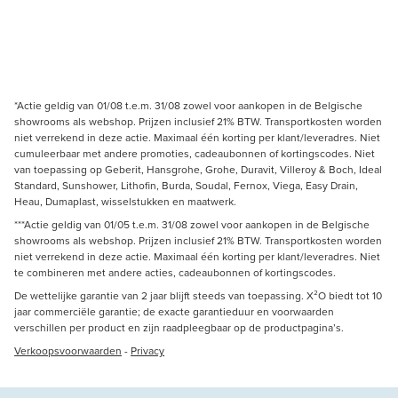
*Actie geldig van 01/08 t.e.m. 31/08 zowel voor aankopen in de Belgische
showrooms als webshop. Prijzen inclusief 21% BTW. Transportkosten worden
niet verrekend in deze actie. Maximaal één korting per klant/leveradres. Niet
cumuleerbaar met andere promoties, cadeaubonnen of kortingscodes. Niet
van toepassing op Geberit, Hansgrohe, Grohe, Duravit, Villeroy & Boch, Ideal
Standard, Sunshower, Lithofin, Burda, Soudal, Fernox, Viega, Easy Drain,
Heau, Dumaplast, wisselstukken en maatwerk.
***Actie geldig van 01/05 t.e.m. 31/08 zowel voor aankopen in de Belgische
showrooms als webshop. Prijzen inclusief 21% BTW. Transportkosten worden
niet verrekend in deze actie. Maximaal één korting per klant/leveradres. Niet
te combineren met andere acties, cadeaubonnen of kortingscodes.
De wettelijke garantie van 2 jaar blijft steeds van toepassing. X²O biedt tot 10
jaar commerciële garantie; de exacte garantieduur en voorwaarden
verschillen per product en zijn raadpleegbaar op de productpagina’s.
Verkoopsvoorwaarden
-
Privacy