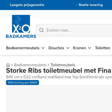
Laagste prijsgarantie
Snelle levering
Badkamermeubels
Douches
Kranen
Toiletten
Badkamermeubels
Toiletmeubels
Storke Ribs toiletmeubel met Fina
B40 cm x D22 cm
|
Sand mat
|
Sand mat Top Solid
|
Verticale sym
€60 korting per €600