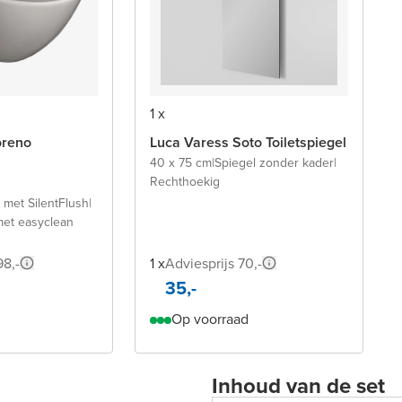
1 x
oreno
Luca Varess Soto Toiletspiegel
40 x 75 cm
|
Spiegel zonder kader
|
Rechthoekig
 met SilentFlush
|
 met easyclean
98,-
1 x
Adviesprijs 70,-
35,-
Op voorraad
Inhoud van de set