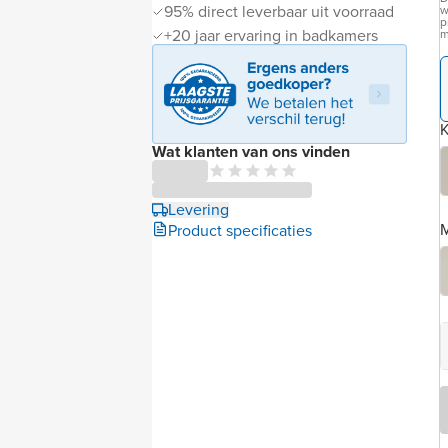
95% direct leverbaar uit voorraad
w
p
+20 jaar ervaring in badkamers
m
K
Wat klanten van ons vinden
Levering
M
Product specificaties