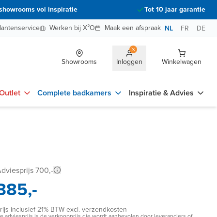
showrooms vol inspiratie
Tot 10 jaar garantie
lantenservice
Werken bij X²O
Maak een afspraak
NL
FR
DE
Showrooms
Inloggen
Winkelwagen
Outlet
Complete badkamers
Inspiratie & Advies
dviesprijs 700,-
385,-
rijs inclusief 21% BTW excl. verzendkosten
e adviesprijs is de verkoopprijs die wordt aanbevolen door leveranciers of