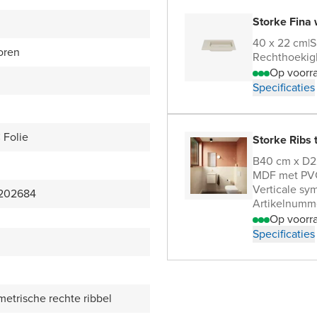
Storke Fina 
40 x 22 cm
|
S
oren
Rechthoekig
Op voorr
Specificaties
Folie
Storke Ribs 
B40 cm x D2
MDF met PVC
Verticale sy
202684
Artikelnumm
Op voorr
Specificaties
metrische rechte ribbel