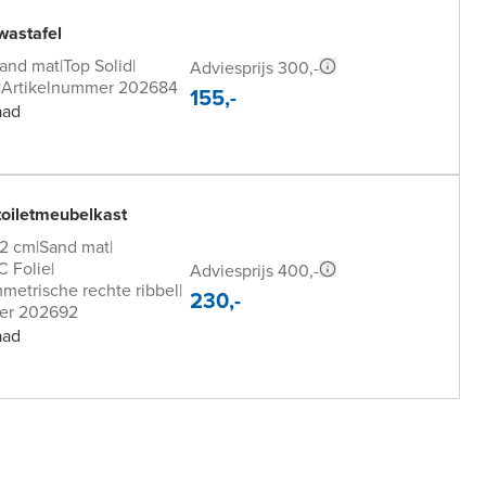
wastafel
and mat
|
Top Solid
|
Adviesprijs 300,-
|
Artikelnummer 202684
155,-
aad
toiletmeubelkast
2 cm
|
Sand mat
|
 Folie
|
Adviesprijs 400,-
mmetrische rechte ribbel
|
230,-
er 202692
aad