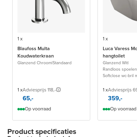
1 x
1 x
Blaufoss Multa
Luca Varess M
Koudwaterkraan
hangtoilet
Glanzend Chroom
|
Standaard
Glanzend Wit
|
Randloos spoelen
Softclose wc-bril
1 x
Adviesprijs 118,-
1 x
Adviesprijs 6
65,-
359,-
Op voorraad
Op voorraad
Product specificaties