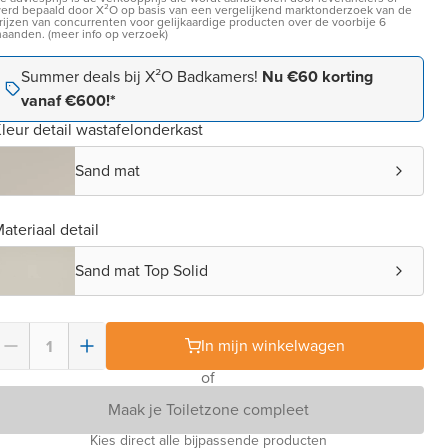
erd bepaald door X²O op basis van een vergelijkend marktonderzoek van de
rijzen van concurrenten voor gelijkaardige producten over de voorbije 6
aanden. (meer info op verzoek)
Summer deals bij X²O Badkamers!
Nu €60 korting
vanaf €600!*
leur detail wastafelonderkast
Sand mat
ateriaal detail
Sand mat Top Solid
In mijn winkelwagen
of
Maak je Toiletzone compleet
Kies direct alle bijpassende producten