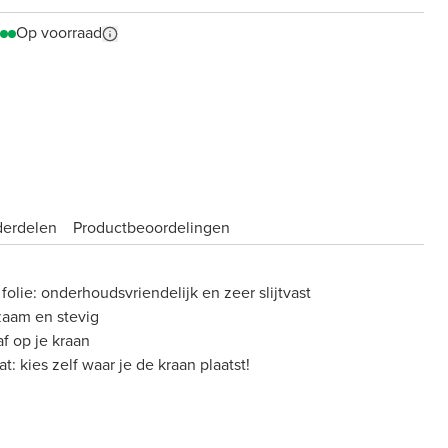
Op voorraad
derdelen
Product­beoordelingen
olie: onderhoudsvriendelijk en zeer slijtvast
zaam en stevig
af op je kraan
 kies zelf waar je de kraan plaatst!