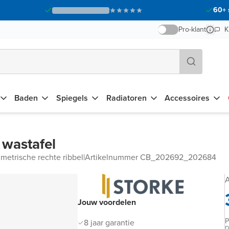
60+ 
Pro-klant
K
Baden
Spiegels
Radiatoren
Accessoires
 wastafel
metrische rechte ribbel
|
Artikelnummer CB_202692_202684
A
Jouw voordelen
P
8 jaar garantie
D