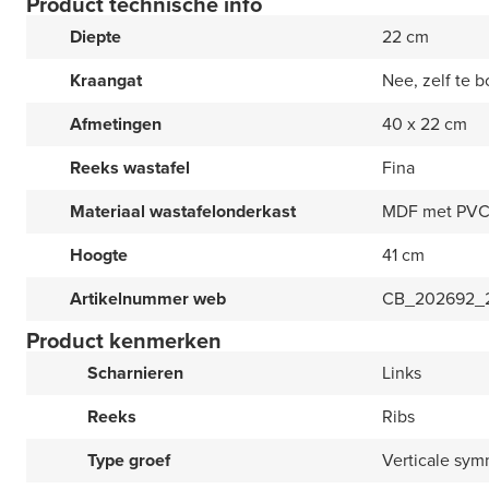
Product technische info
Diepte
22 cm
Kraangat
Nee, zelf te b
Afmetingen
40 x 22 cm
Reeks wastafel
Fina
Materiaal wastafelonderkast
MDF met PVC 
Hoogte
41 cm
Artikelnummer web
CB_202692_
Product kenmerken
Scharnieren
Links
Reeks
Ribs
Type groef
Verticale sym