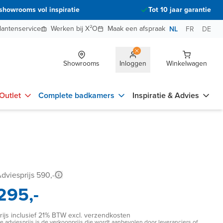
showrooms vol inspiratie
Tot 10 jaar garantie
lantenservice
Werken bij X²O
Maak een afspraak
NL
FR
DE
Showrooms
Inloggen
Winkelwagen
Outlet
Complete badkamers
Inspiratie & Advies
dviesprijs 590,-
295,-
rijs inclusief 21% BTW excl. verzendkosten
e adviesprijs is de verkoopprijs die wordt aanbevolen door leveranciers of