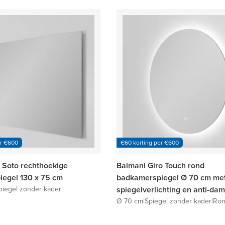
er €600
€60 korting per €600
 Soto rechthoekige
Balmani Giro Touch rond
egel 130 x 75 cm
badkamerspiegel Ø 70 cm me
piegel zonder kader
|
spiegelverlichting en anti-da
Ø 70 cm
|
Spiegel zonder kader
|
Ro