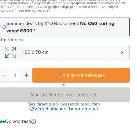
erd bepaald door X²O op basis van een vergelijkend marktonderzoek van de
rijzen van concurrenten voor gelijkaardige producten over de voorbije 6
aanden. (meer info op verzoek)
Summer deals bij X²O Badkamers!
Nu €60 korting
vanaf €600!*
Afmetingen
100 x 70 cm
In mijn winkelwagen
of
Maak je Meubelzone compleet
Kies direct alle bijpassende producten
Vergelijkbaar of beter product
Op voorraad