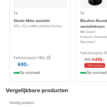
1 x
1 x
Storke Mata wastafel
Blaufoss Round
105 x 52 cm
|
Mat wit
|
Solid Surface
wastafelkraan
Mat Zwart
|
Inclusief clickwas
Standaard
1 x
Adviesprijs 2
1 x
Adviesprijs 1.160,-
119,-
149,-
Nu
630,-
- 20% korting
Op voorraad
Op voorraad
Vergelijkbare producten
Huidig product