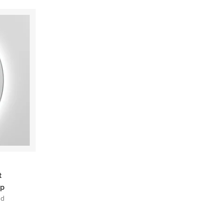
t
mp
nd