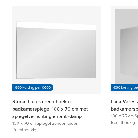
€60 korting per €600
€60 korting p
Storke Lucera rechthoekig
Luca Varess
badkamerspiegel 100 x 70 cm met
badkamerspi
spiegelverlichting en anti-damp
130 x 75 cm
|
S
Rechthoekig
100 x 70 cm
|
Spiegel zonder kader
|
Rechthoekig