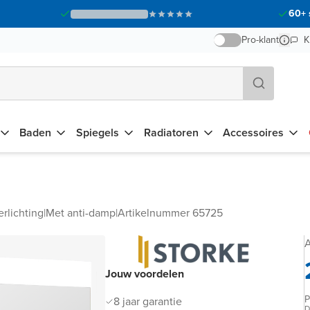
60+ 
Pro-klant
K
Baden
Spiegels
Radiatoren
Accessoires
rlichting
|
Met anti-damp
|
Artikelnummer 65725
A
Jouw voordelen
P
8 jaar garantie
D