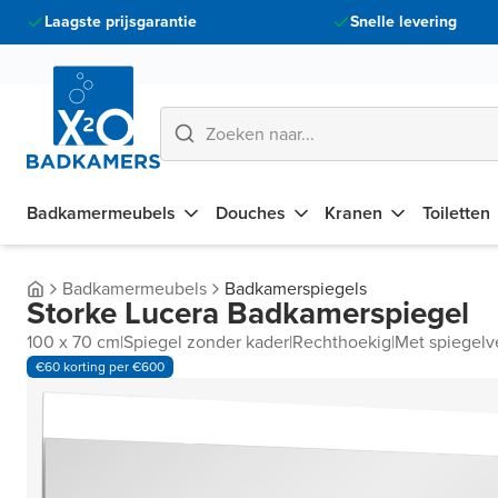
Laagste prijsgarantie
Snelle levering
Badkamermeubels
Douches
Kranen
Toiletten
Badkamermeubels
Badkamerspiegels
Storke Lucera Badkamerspiegel
100 x 70 cm
|
Spiegel zonder kader
|
Rechthoekig
|
Met spiegelve
€60 korting per €600