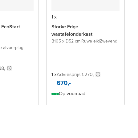
1 x
 EcoStart
Storke Edge
wastafelonderkast
B105 x D52 cm
|
Ruwe eik
|
Zwevend
te afvoerplug
|
98,-
1 x
Adviesprijs 1.270,-
670,-
Op voorraad