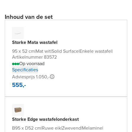
Inhoud van de set
Storke Mata wastafel
95 x 52 cm
|
Mat wit
|
Solid Surface
|
Enkele wastafel
|
Artikelnummer 83572
Op voorraad
Specificaties
Adviesprijs 1.050,-
555,-
Storke Edge wastafelonderkast
B95 x D52 cm
|
Ruwe eik
|
Zwevend
|
Melamine
|