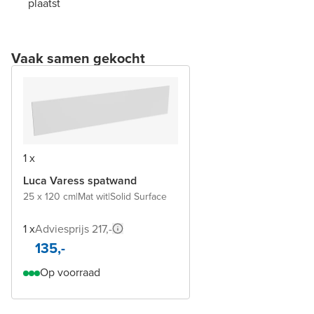
plaatst
Vaak samen gekocht
1 x
Luca Varess spatwand
25 x 120 cm
|
Mat wit
|
Solid Surface
1 x
Adviesprijs 217,-
135,-
Op voorraad