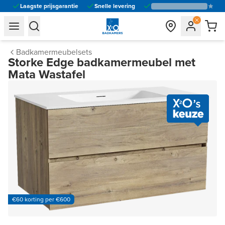
Laagste prijsgarantie
Snelle levering
general.navigation.toggle_menu.label
general.navigation.toggle_menu.label
Badkamermeubelsets
Storke Edge badkamermeubel met
Mata Wastafel
€60 korting per €600