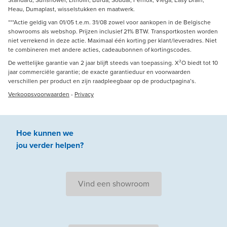
Standard, Sunshower, Lithofin, Burda, Soudal, Fernox, Viega, Easy Drain,
Heau, Dumaplast, wisselstukken en maatwerk.
***Actie geldig van 01/05 t.e.m. 31/08 zowel voor aankopen in de Belgische
showrooms als webshop. Prijzen inclusief 21% BTW. Transportkosten worden
niet verrekend in deze actie. Maximaal één korting per klant/leveradres. Niet
te combineren met andere acties, cadeaubonnen of kortingscodes.
De wettelijke garantie van 2 jaar blijft steeds van toepassing. X²O biedt tot 10
jaar commerciële garantie; de exacte garantieduur en voorwaarden
verschillen per product en zijn raadpleegbaar op de productpagina’s.
Verkoopsvoorwaarden
-
Privacy
Hoe kunnen we
jou
verder
helpen
?
Vind een showroom