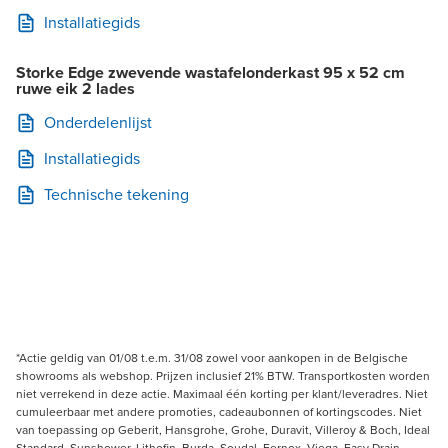
Installatiegids
Storke Edge zwevende wastafelonderkast 95 x 52 cm
ruwe eik 2 lades
Onderdelenlijst
Installatiegids
Technische tekening
*Actie geldig van 01/08 t.e.m. 31/08 zowel voor aankopen in de Belgische
showrooms als webshop. Prijzen inclusief 21% BTW. Transportkosten worden
niet verrekend in deze actie. Maximaal één korting per klant/leveradres. Niet
cumuleerbaar met andere promoties, cadeaubonnen of kortingscodes. Niet
van toepassing op Geberit, Hansgrohe, Grohe, Duravit, Villeroy & Boch, Ideal