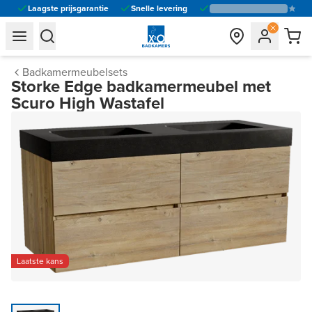
Laagste prijsgarantie
Snelle levering
general.navigation.toggle_menu.label
general.navigation.toggle_menu.label
Badkamermeubelsets
Storke Edge badkamermeubel met
Scuro High Wastafel
Laatste kans