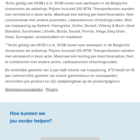
*Actie geldig van 01/08 t.e.m. 31/08 zowel voor aankopen in de Belgische
showrooms als webshop. Prijzen inclusief 21% BTW. Transportkosten worden
niet verrekend in deze actie. Maximaal één korting per klant/leveradres. Niet
cumuleerbaar met andere promoties, cadeaubonnen of kortingscodes. Niet
van toepassing op Geberit, Hansgrohe, Grohe, Duravit, Villeroy & Boch, Ideal
Standard, Sunshower, Lithofin, Burda, Soudal, Fernox, Viega, Easy Drain,
Heau, Dumaplast, wisselstukken en maatwerk.
***Actie geldig van 01/05 t.e.m. 31/08 zowel voor aankopen in de Belgische
showrooms als webshop. Prijzen inclusief 21% BTW. Transportkosten worden
niet verrekend in deze actie. Maximaal één korting per klant/leveradres. Niet
te combineren met andere acties, cadeaubonnen of kortingscodes.
De wettelijke garantie van 2 jaar blijft steeds van toepassing. X²O biedt tot 10
jaar commerciële garantie; de exacte garantieduur en voorwaarden
verschillen per product en zijn raadpleegbaar op de productpagina’s.
Verkoopsvoorwaarden
-
Privacy
Hoe kunnen we
jou
verder
helpen
?