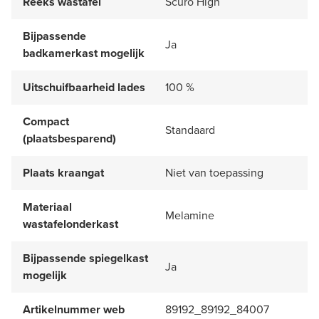
Reeks wastafel
Scuro High
Bijpassende
Ja
badkamerkast mogelijk
Uitschuifbaarheid lades
100 %
Compact
Standaard
(plaatsbesparend)
Plaats kraangat
Niet van toepassing
Materiaal
Melamine
wastafelonderkast
Bijpassende spiegelkast
Ja
mogelijk
Artikelnummer web
89192_89192_84007