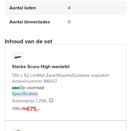
Aantal laden
4
Aantal binnenlades
0
Inhoud van de set
Storke Scuro High wastafel
130 x 52 cm
|
Mat Zwart
|
Kwarts
|
Dubbele wastafel
|
Artikelnummer 84007
Op voorraad
Specificaties
Adviesprijs 1.256,-
675,-
795,-
Nu