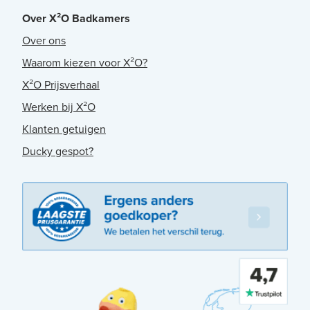
Over X²O Badkamers
Over ons
Waarom kiezen voor X²O?
X²O Prijsverhaal
Werken bij X²O
Klanten getuigen
Ducky gespot?