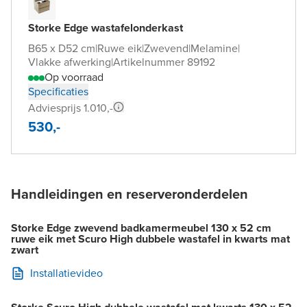
Storke Edge wastafelonderkast
B65 x D52 cm
|
Ruwe eik
|
Zwevend
|
Melamine
|
Vlakke afwerking
|
Artikelnummer 89192
Op voorraad
Specificaties
Adviesprijs 1.010,-
530,-
Handleidingen en reserveronderdelen
Storke Edge zwevend badkamermeubel 130 x 52 cm
ruwe eik met Scuro High dubbele wastafel in kwarts mat
zwart
Installatievideo