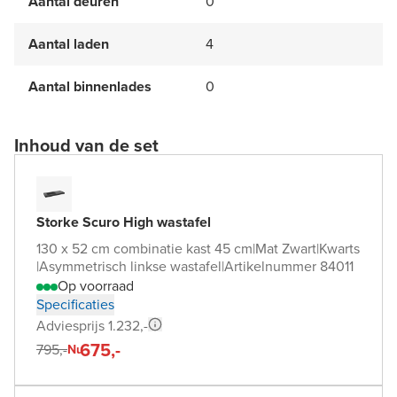
Aantal deuren
0
Aantal laden
4
Aantal binnenlades
0
Inhoud van de set
Storke Scuro High wastafel
130 x 52 cm combinatie kast 45 cm
|
Mat Zwart
|
Kwarts
|
Asymmetrisch linkse wastafel
|
Artikelnummer 84011
Op voorraad
Specificaties
Adviesprijs 1.232,-
675,-
795,-
Nu