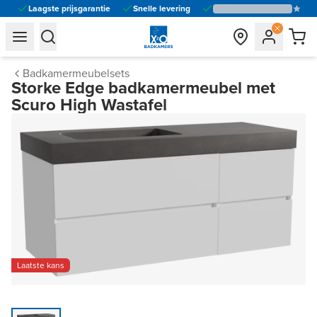
Laagste prijsgarantie
Snelle levering
general.navigation.toggle_menu.label
general.navigation.toggle_menu.label
Badkamermeubelsets
Storke Edge badkamermeubel met
Scuro High Wastafel
Laatste kans