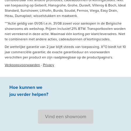
van toepassing op Geberit, Hansgrohe, Grohe, Duravit, Villeroy & Boch, Ideal
Standard, Sunshower, Lithofin, Burda, Soudal, Fernox, Viega, Easy Drain,
Heau, Dumaplast, wisselstukken en maatwerk.
***Actie geldig van 01/05 t.e.m. 31/08 zowel voor aankopen in de Belgische
showrooms als webshop. Prijzen inclusief 21% BTW. Transportkosten worden
niet verrekend in deze actie. Maximaal één korting per klant/leveradres. Niet
te combineren met andere acties, cadeaubonnen of kortingscodes.
De wettelijke garantie van 2 jaar blijft steeds van toepassing. X²O biedt tot 10
jaar commerciële garantie; de exacte garantieduur en voorwaarden
verschillen per product en zijn raadpleegbaar op de productpagina’s.
Verkoopsvoorwaarden
-
Privacy
Hoe kunnen we
jou
verder
helpen
?
Vind een showroom