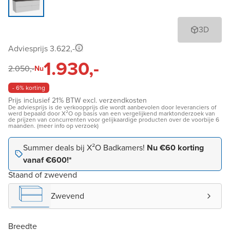
3D
Adviesprijs 3.622,-
1.930,-
2.050,-
Nu
- 6% korting
Prijs inclusief 21% BTW excl. verzendkosten
De adviesprijs is de verkoopprijs die wordt aanbevolen door leveranciers of
werd bepaald door X²O op basis van een vergelijkend marktonderzoek van
de prijzen van concurrenten voor gelijkaardige producten over de voorbije 6
maanden. (meer info op verzoek)
Summer deals bij X²O Badkamers!
Nu €60 korting
vanaf €600!*
Staand of zwevend
Zwevend
Breedte