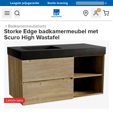
Laagste prijsgarantie
Snelle levering
general.navigation.toggle_menu.label
general.navigation.toggle_menu.label
Badkamermeubelsets
Storke Edge badkamermeubel met
Scuro High Wastafel
Laatste kans