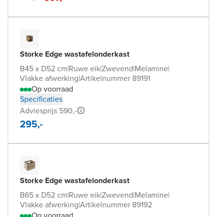
Storke Edge wastafelonderkast
B45 x D52 cm
|
Ruwe eik
|
Zwevend
|
Melamine
|
Vlakke afwerking
|
Artikelnummer 89191
Op voorraad
Specificaties
Adviesprijs 590,-
295,-
Storke Edge wastafelonderkast
B65 x D52 cm
|
Ruwe eik
|
Zwevend
|
Melamine
|
Vlakke afwerking
|
Artikelnummer 89192
Op voorraad