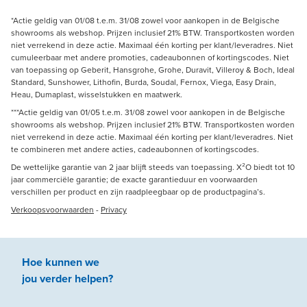
*Actie geldig van 01/08 t.e.m. 31/08 zowel voor aankopen in de Belgische
showrooms als webshop. Prijzen inclusief 21% BTW. Transportkosten worden
niet verrekend in deze actie. Maximaal één korting per klant/leveradres. Niet
cumuleerbaar met andere promoties, cadeaubonnen of kortingscodes. Niet
van toepassing op Geberit, Hansgrohe, Grohe, Duravit, Villeroy & Boch, Ideal
Standard, Sunshower, Lithofin, Burda, Soudal, Fernox, Viega, Easy Drain,
Heau, Dumaplast, wisselstukken en maatwerk.
***Actie geldig van 01/05 t.e.m. 31/08 zowel voor aankopen in de Belgische
showrooms als webshop. Prijzen inclusief 21% BTW. Transportkosten worden
niet verrekend in deze actie. Maximaal één korting per klant/leveradres. Niet
te combineren met andere acties, cadeaubonnen of kortingscodes.
De wettelijke garantie van 2 jaar blijft steeds van toepassing. X²O biedt tot 10
jaar commerciële garantie; de exacte garantieduur en voorwaarden
verschillen per product en zijn raadpleegbaar op de productpagina’s.
Verkoopsvoorwaarden
-
Privacy
Hoe kunnen we
jou
verder
helpen
?