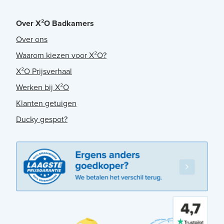
Over X²O Badkamers
Over ons
Waarom kiezen voor X²O?
X²O Prijsverhaal
Werken bij X²O
Klanten getuigen
Ducky gespot?