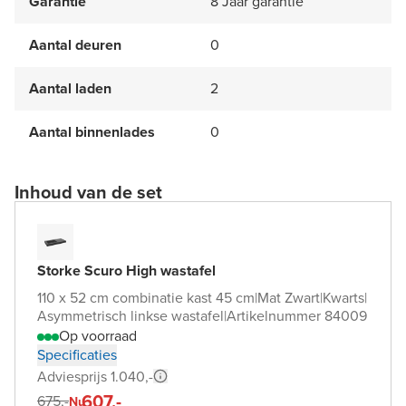
Garantie
8 Jaar garantie
Aantal deuren
0
Aantal laden
2
Aantal binnenlades
0
Inhoud van de set
Storke Scuro High wastafel
110 x 52 cm combinatie kast 45 cm
|
Mat Zwart
|
Kwarts
|
Asymmetrisch linkse wastafel
|
Artikelnummer 84009
Op voorraad
Specificaties
Adviesprijs 1.040,-
607,-
675,-
Nu