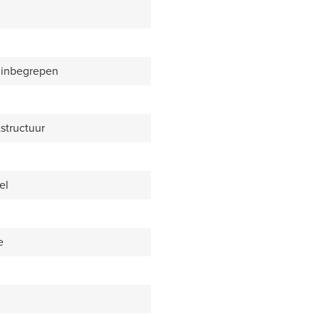
 inbegrepen
structuur
el
e