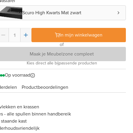
astafel
Scuro High Kwarts Mat zwart
In mijn winkelwagen
of
Maak je Meubelzone compleet
Kies direct alle bijpassende producten
Op voorraad
derdelen
Product­beoordelingen
vlekken en krassen
es - alle spullen binnen handbereik
 staande kast
derhoudsvriendelijk