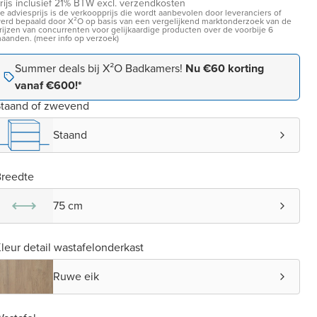
rijs inclusief 21% BTW excl. verzendkosten
e adviesprijs is de verkoopprijs die wordt aanbevolen door leveranciers of
erd bepaald door X²O op basis van een vergelijkend marktonderzoek van de
rijzen van concurrenten voor gelijkaardige producten over de voorbije 6
aanden. (meer info op verzoek)
Summer deals bij X²O Badkamers!
Nu €60 korting
vanaf €600!*
taand of zwevend
Staand
reedte
75 cm
leur detail wastafelonderkast
Ruwe eik