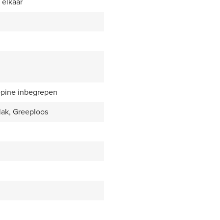
 elkaar
epine inbegrepen
lak, Greeploos