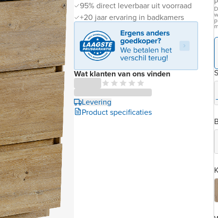
P
95% direct leverbaar uit voorraad
D
w
+20 jaar ervaring in badkamers
p
m
S
Wat klanten van ons vinden
Levering
Product specificaties
B
K