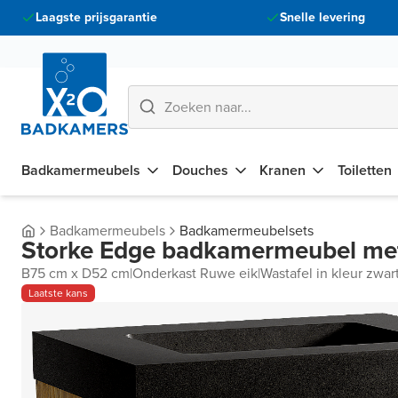
Laagste prijsgarantie
Snelle levering
Badkamermeubels
Douches
Kranen
Toiletten
Badkamermeubels
Badkamermeubelsets
Storke Edge badkamermeubel met
B75 cm x D52 cm
|
Onderkast Ruwe eik
|
Wastafel in kleur zwar
Laatste kans