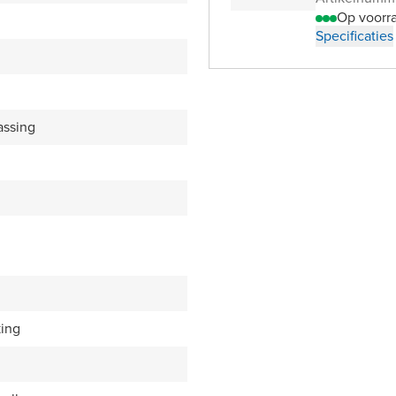
Op voorr
Specificaties
assing
king