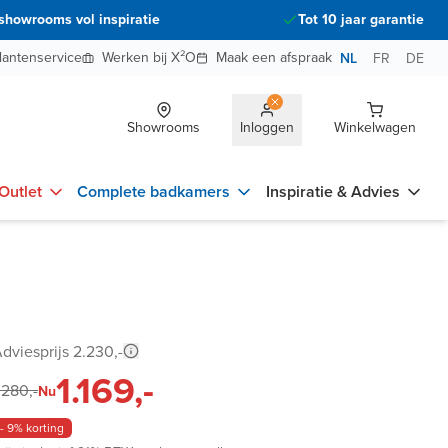
showrooms vol inspiratie
Tot 10 jaar garantie
lantenservice
Werken bij X²O
Maak een afspraak
NL
FR
DE
Showrooms
Inloggen
Winkelwagen
Outlet
Complete badkamers
Inspiratie & Advies
dviesprijs 2.230,-
1.169,-
.280,-
Nu
- 9% korting