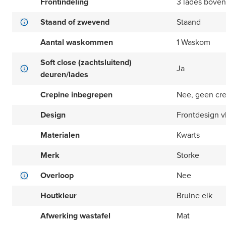
Frontindeling
3 lades boven
Staand of zwevend
Staand
Aantal waskommen
1 Waskom
Soft close (zachtsluitend)
Ja
deuren/lades
Crepine inbegrepen
Nee, geen cr
Design
Frontdesign v
Materialen
Kwarts
Merk
Storke
Overloop
Nee
Houtkleur
Bruine eik
Afwerking wastafel
Mat