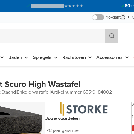
60+ 
Pro-klant
K
Baden
Spiegels
Radiatoren
Accessoires
 Scuro High Wastafel
t
|
Staand
|
Enkele wastafel
|
Artikelnummer 65519_84002
A
1
Jouw voordelen
8 jaar garantie