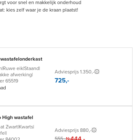
gt voor snel en makkelijk onderhoud
 kies zelf waar je de kraan plaatst!
 wastafelonderkast
m
|
Ruwe eik
|
Staand
|
Adviesprijs 1.350,-
akke afwerking
|
725,-
er 65519
aad
 High wastafel
at Zwart
|
Kwarts
|
Adviesprijs 880,-
fel
|
444,-
555,-
er 84002
Nu