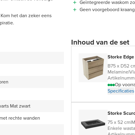
Geïntegreerde waskom zor
Geen voorgeboord kraangat:
 Kom het dan zeker eens
iratie.
Inhoud van de set
Storke Edge
B75 x D52 c
Melamine
|
Vl
Artikelnumm
oren
Op voorr
Specificaties
arts Mat zwart
Storke Scuro
 met rechte wanden
75 x 52 cm
|
M
Enkele wasta
Artikelnumm