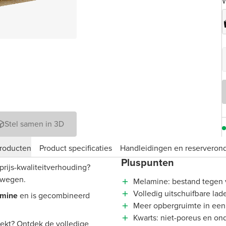
W
Stel samen in 3D
roducten
Product specificaties
Handleidingen en reserveron
Pluspunten
prijs-kwaliteitverhouding?
rwegen.
Melamine: bestand tegen 
Volledig uitschuifbare lad
mine
en is gecombineerd
Meer opbergruimte in een
.
Kwarts: niet-poreus en on
zoekt? Ontdek de volledige